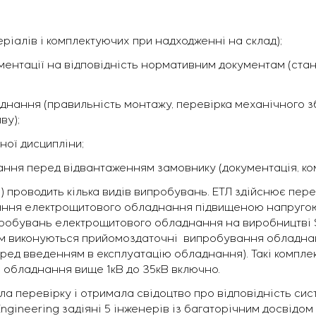
еріалів і комплектуючих при надходженні на склад);
ументації на відповідність нормативним документам (ста
днання (правильність монтажу, перевірка механічного з
ву);
ної дисципліни;
ння перед відвантаженням замовнику (документація, комп
) проводить кілька видів випробувань. ЕТЛ здійснює пере
ання електрощитового обладнання підвищеною напругою 
пробувань електрощитового обладнання на виробництві 
м виконуються прийомоздаточні випробування обладнання
ред введенням в експлуатацію обладнання). Такі компле
я обладнання вище 1кВ до 35кВ включно.
ла перевірку і отримала свідоцтво про відповідність с
Engineering задіяні 5 інженерів із багаторічним досвідом