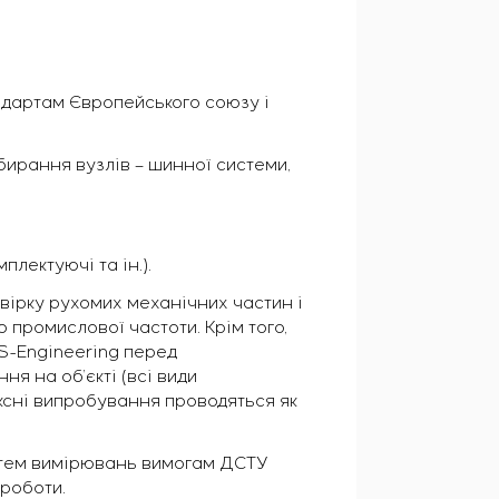
ндартам Європейського союзу і
бирання вузлів – шинної системи,
лектуючі та ін.).
вірку рухомих механічних частин і
промислової частоти. Крім того,
S-Engineering перед
 на об’єкті (всі види
ксні випробування проводяться як
истем вимірювань вимогам ДСТУ
 роботи.