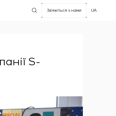
Зв’яжіться з нами
UA
панії S-