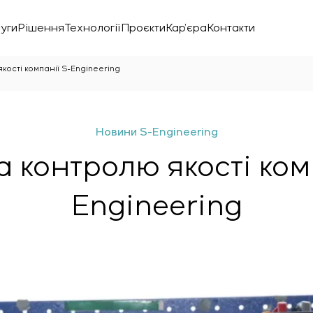
уги
Рішення
Технології
Проєкти
Кар’єра
Контакти
кості компанії S-Engineering
Новини S-Engineering
 контролю якості ком
Engineering
нічної лабораторії