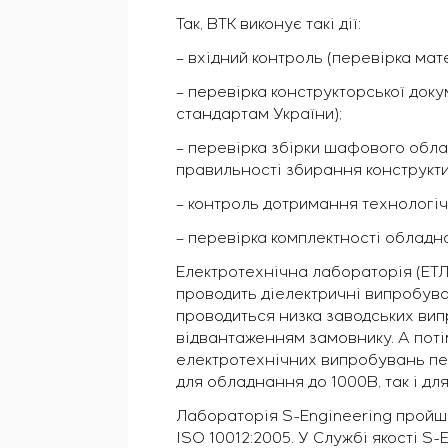
Так, ВТК виконує такі дії:
– вхідний контроль (перевірка мат
– перевірка конструкторської док
стандартам України);
– перевірка збірки шафового обла
правильності збирання конструкти
– контроль дотримання технологіч
– перевірка комплектності обладна
Електротехнічна лабораторія (ЕТЛ
проводить діелектричні випробув
проводиться низка заводських ви
відвантаженням замовнику. А поті
електротехнічних випробувань пе
для обладнання до 1000В, так і дл
Лабораторія S-Engineering пройш
ISO 10012:2005. У Службі якості S-