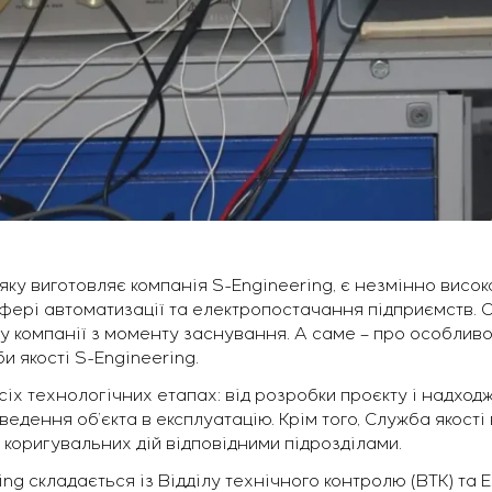
яку виготовляє компанія S-Engineering, є незмінно висока 
сфері автоматизації та електропостачання підприємств. С
є у компанії з моменту заснування. А саме – про особливо
и якості S-Engineering.
сіх технологічних етапах: від розробки проєкту і надход
едення об’єкта в експлуатацію. Крім того, Служба якості 
 коригувальних дій відповідними підрозділами.
ng складається із Відділу технічного контролю (ВТК) та Е