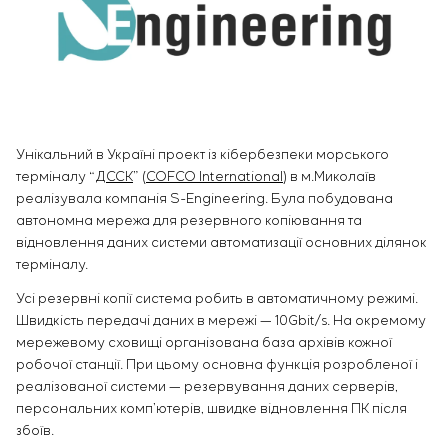
Інфраструктура
замовника
Вакансії
Хімічна промисловість
КОНТАКТИ
Сервісне обслуговування
Стажування
Цементна промисловість
Управління проєктами
Ветеранам
Аутсорсинг
Консалтингові послуги
Індивідуальна розробка та випробування
Унікальний в Україні проект із кібербезпеки морського
щитового обладнання
терміналу “
ДССК
” (
COFCO International
) в м.Миколаїв
Розробка математичних моделей об’єктів
реалізувала компанія S-Engineering. Була побудована
управління
автономна мережа для резервного копіювання та
Розробка спеціальних алгоритмів
відновлення даних системи автоматизації основних ділянок
Розробка систем управління
терміналу.
Енергоаудит
Усі резервні копії система робить в автоматичному режимі.
Швидкість передачі даних в мережі — 10Gbit/s. На окремому
мережевому сховищі організована база архівів кожної
робочої станції. При цьому основна функція розробленої і
реалізованої системи — резервування даних серверів,
персональних комп’ютерів, швидке відновлення ПК після
збоїв.