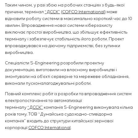
Таким чином, у разі збою на робочих станціях з будь-якої
причини, термінал
“ДССК”
(
COFCO International
) може
відновити роботу системи в максимально короткий час до 10
хвилин. Впровадження нової системи кіберзахисту
виключає простої виробництва, що збільшує ефективність
терміналу і забезпечує стабільність його роботи. Проект
впроваджувався на діючому підприємстві, без зупинки
виробництва.
Спеціалісти S-Engineering розробили проектну
документацію, виготовили на власному виробництві і
змонтували на об’єкті серверне та мережеве обладнання,
виконали пусконалагоджувальні роботи.
Повний комплекс робіт із розробки та впровадження систем
електропостачання та автоматизації
терміналу
“ДССК”
компанія S-Engineering виконувала кілька
років тому. ТОВ “Дунайська судоходно-стивідорна
компанія” входить до структури китайської зернової
корпорації
COFCO International
.