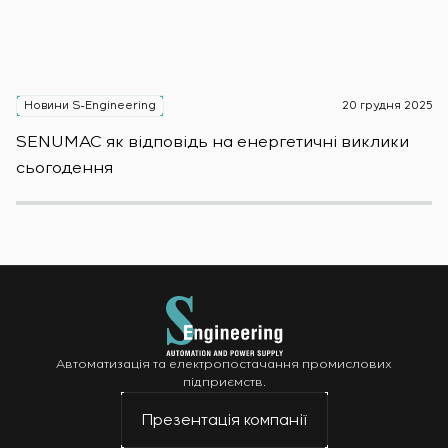
Новини S-Engineering
20 грудня 2025
Н
SENUMAC як відповідь на енергетичні виклики
Зас
сьогодення
н
Автоматизація та електропостачання промислових
підприємств.
Презентація компанії