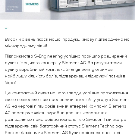
Інфраструктура
замовника
Вакансії
Хімічна промисловість
КОНТАКТИ
Сервісне обслуговування
Стажування
Цементна промисловість
Управління проєктами
Ветеранам
Аутсорсинг
Консалтингові послуги
Високій рівень якості нашої продукції знову підтверджено на
Індивідуальна розробка та випробування
міжнародному рівні!
щитового обладнання
Розробка математичних моделей об’єктів
Підприємство S-Engineering усп
ішно пройшло розширений
управління
аудит німецького концерну Siemens AG. За результатами
аудиту виробничий комплекс S-Engineering отримав
Розробка спеціальних алгоритмів
найбільшу кількість балів, підтвердивши лідируючі позиції в
Розробка систем управління
Україні.
Енергоаудит
Це контрактний аудит нашого заводу, успішне проходження
якого дозволило нам продовжити ліцензійну угоду з Siemens
AG на чергові п’ять років вже вчетверте! Компанія Siemens
AG перевіряє якість виробництва низьковольтних
розподільчих пристроїв за технологією Sivacon. І ми вкотре
підтвердили свій багаторічний статус Siemens Technology
Partner. Фахівцями Siemens AG були проінспектовані всі