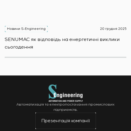
Новини S-Engineering
20 грудня 2025
Н
SENUMAC як відповідь на енергетичні виклики
Зас
сьогодення
н
Автоматизація та електропостачання промислових
підприємств.
Презентація компанії