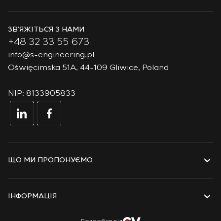
ЗВ’ЯЖІТЬСЯ З НАМИ
+48 32 33 55 673
info@s-engineering.pl
Oświęcimska 51A, 44-109 Gliwice, Poland
NIP: 8133905833
ЩО МИ ПРОПОНУЄМО
Послуги
Рішення
ІНФОРМАЦІЯ
Технології
Проєкти
Про компанію