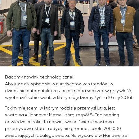
Infrastruktura
Zarządzanie projektami
Sivacon S8
Oferty pracy
Przemysł chemiczny
KONTAKT
Outsourcing
Simoprime
Staż
Przemysł cementowy
Usługi doradcze
Filtry lokalne
Weterani
Indywidualne opracowanie i testowanie wraz z
Filtr szafowy
późniejszą certyfikacją urządzeń rozdzielczych o
Zasuwy nożowe
szczególnych wymaganiach dotyczących
Zawory przełączające
niezawodności, jakości i warunków eksploatacji
Opracowanie modeli matematycznych obiektów
sterowania
Opracowanie specjalnych algorytmów
Badamy nowinki technologiczne!
optymalnego i gwarantowanego sterowania z
Aby już dziś wpisać się w nurt światowych trendów w
późniejszym uruchomieniem na obiekcie
dziedzinie automatyki i zasilania, trzeba spojrzeć w przyszłość,
Opracowanie systemów sterowania o
wyobrazić sobie świat, w którym będziemy żyć za 10 czy 20 lat.
niestandardowej strukturze kaskadowej i
Takim miejscem, w którym rodzi się przemysł jutra, jest
wielopoziomowej z parametrami konfiguracyjnymi
wystawa #Hannover Messe, którą zespół S-Engineering
statycznymi i adaptacyjnymi
odwiedza co roku. To największa na świecie wystawa
Audyt energetyczny
przemysłowa, która tradycyjnie gromadzi około 200 000
zwiedzających z całego świata. Na wystawie w Hanowerze