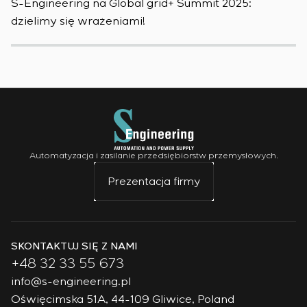
S-Engineering na Global grid+ Summit 2025:
S
dzielimy się wrażeniami!
w
Automatyzacja i zasilanie przedsiębiorstw przemysłowych.
Prezentacja firmy
SKONTAKTUJ SIĘ Z NAMI
+48 32 33 55 673
info@s-engineering.pl
Oświęcimska 51A, 44-109 Gliwice, Poland