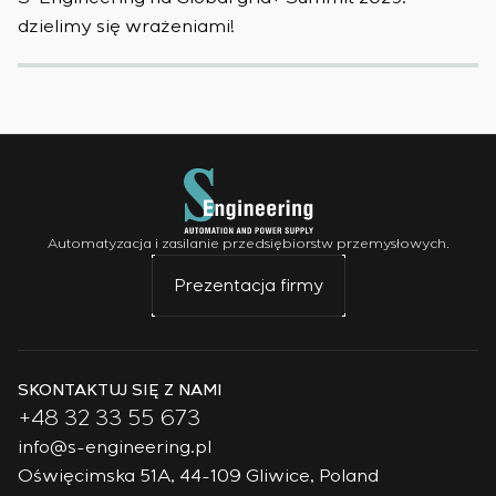
dzielimy się wrażeniami!
w
Automatyzacja i zasilanie przedsiębiorstw przemysłowych.
Prezentacja firmy
SKONTAKTUJ SIĘ Z NAMI
+48 32 33 55 673
info@s-engineering.pl
Oświęcimska 51A, 44-109 Gliwice, Poland