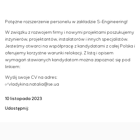
Infrastruktura
Zarządzanie projektami
Sivacon S8
Oferty pracy
Przemysł chemiczny
KONTAKT
Outsourcing
Simoprime
Staż
Przemysł cementowy
Usługi doradcze
Filtry lokalne
Weterani
Potężne rozszerzenie personelu w zakładzie S-Engineering!
Indywidualne opracowanie i testowanie wraz z
Filtr szafowy
W związku z rozwojem firmy i nowymi projektami poszukujemy
późniejszą certyfikacją urządzeń rozdzielczych o
Zasuwy nożowe
inżynierów, projektantów, instalatorów i innych specjalistów.
szczególnych wymaganiach dotyczących
Zawory przełączające
Jesteśmy otwarci na współpracę z kandydatami z całej Polska i
niezawodności, jakości i warunków eksploatacji
oferujemy korzystne warunki relokacji. Z listą i opisem
Opracowanie modeli matematycznych obiektów
wymagań stawianych kandydatom można zapoznać się pod
sterowania
linkiem:
Opracowanie specjalnych algorytmów
Wyślij swoje CV na adres:
optymalnego i gwarantowanego sterowania z
✅️vladykina.natalia@se.ua
późniejszym uruchomieniem na obiekcie
Opracowanie systemów sterowania o
10 listopada 2023
niestandardowej strukturze kaskadowej i
Udostępnij:
wielopoziomowej z parametrami konfiguracyjnymi
statycznymi i adaptacyjnymi
Audyt energetyczny