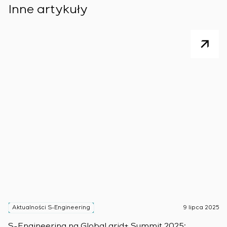
Inne artykuły
Aktualności S-Engineering
9 lipca 2025
A
S-Engineering na Global grid+ Summit 2025:
S