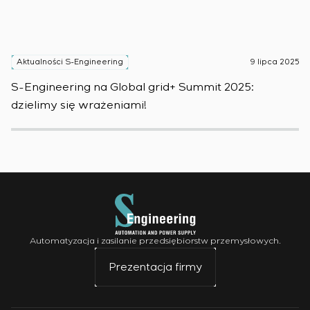
Aktualności S-Engineering
9 lipca 2025
A
S-Engineering na Global grid+ Summit 2025:
S
dzielimy się wrażeniami!
w
Automatyzacja i zasilanie przedsiębiorstw przemysłowych.
Prezentacja firmy