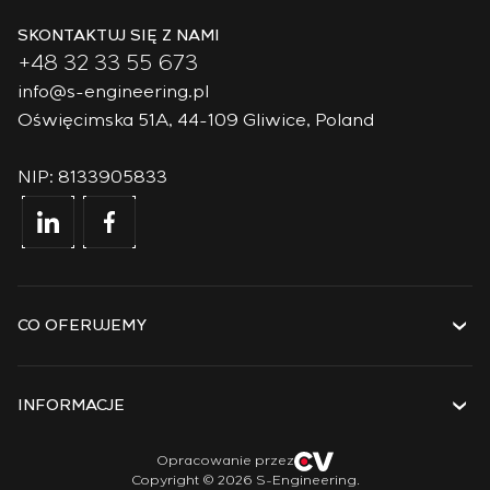
SKONTAKTUJ SIĘ Z NAMI
+48 32 33 55 673
info@s-engineering.pl
Oświęcimska 51A, 44-109 Gliwice, Poland
NIP: 8133905833
CO OFERUJEMY
Usługi
Rozwiązania
INFORMACJE
Technologie
Projekty
O firmie
Opracowanie przez
Copyright © 2026 S-Engineering.
Staż
Historia