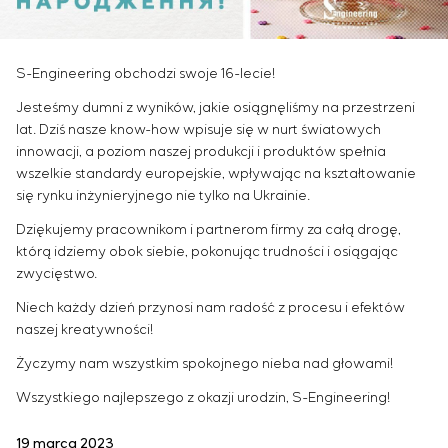
Infrastruktura
Zarządzanie projektami
Sivacon S8
Oferty pracy
Przemysł chemiczny
KONTAKT
Outsourcing
Simoprime
Staż
Przemysł cementowy
Usługi doradcze
Filtry lokalne
Weterani
S-Engineering obchodzi swoje 16-lecie!
Indywidualne opracowanie i testowanie wraz z
Filtr szafowy
Jesteśmy dumni z wyników, jakie osiągnęliśmy na przestrzeni
późniejszą certyfikacją urządzeń rozdzielczych o
Zasuwy nożowe
lat. Dziś nasze know-how wpisuje się w nurt światowych
szczególnych wymaganiach dotyczących
Zawory przełączające
innowacji, a poziom naszej produkcji i produktów spełnia
niezawodności, jakości i warunków eksploatacji
wszelkie standardy europejskie, wpływając na kształtowanie
Opracowanie modeli matematycznych obiektów
się rynku inżynieryjnego nie tylko na Ukrainie.
sterowania
Dziękujemy pracownikom i partnerom firmy za całą drogę,
Opracowanie specjalnych algorytmów
którą idziemy obok siebie, pokonując trudności i osiągając
optymalnego i gwarantowanego sterowania z
zwycięstwo.
późniejszym uruchomieniem na obiekcie
Opracowanie systemów sterowania o
Niech każdy dzień przynosi nam radość z procesu i efektów
niestandardowej strukturze kaskadowej i
naszej kreatywności!
wielopoziomowej z parametrami konfiguracyjnymi
Życzymy nam wszystkim spokojnego nieba nad głowami!
statycznymi i adaptacyjnymi
Wszystkiego najlepszego z okazji urodzin, S-Engineering!
Audyt energetyczny
19 marca 2023