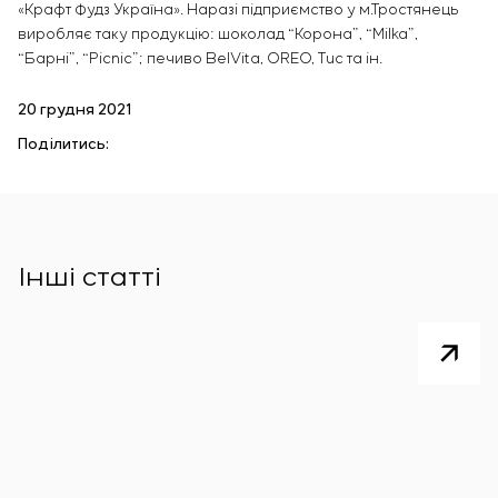
«Крафт Фудз Україна». Наразі підприємство у м.Тростянець
виробляє таку продукцію: шоколад “Корона”, “Milka”,
“Барні”, “Picnic”; печиво BelVita, OREO, Tuc та ін.
20 грудня 2021
Поділитись:
Інші статті