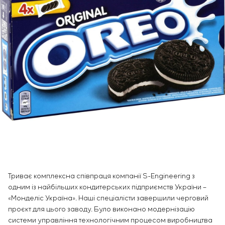
Інфраструктура
замовника
Вакансії
Хімічна промисловість
КОНТАКТИ
Сервісне обслуговування
Стажування
Цементна промисловість
Управління проєктами
Ветеранам
Аутсорсинг
Консалтингові послуги
Індивідуальна розробка та випробування
щитового обладнання
Розробка математичних моделей об’єктів
управління
Розробка спеціальних алгоритмів
Розробка систем управління
Енергоаудит
Триває комплексна співпраця компанії S-Engineering з
одним із найбільших кондитерських підприємств України –
«Монделіс Україна». Наші спеціалісти завершили черговий
проєкт для цього заводу. Було виконано модернізацію
системи управління технологічним процесом виробництва