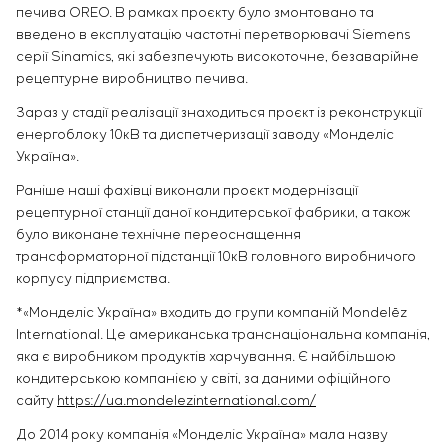
печива OREO. В рамках проєкту було змонтовано та
введено в експлуатацію частотні перетворювачі Siemens
серії Sinamics, які забезпечують високоточне, безаварійне
рецептурне виробництво печива.
Зараз у стадії реалізації знаходиться проєкт із реконструкції
енергоблоку 10кВ та диспетчеризації заводу «Монделіс
Україна».
Раніше наші фахівці виконали проєкт модернізації
рецептурної станції даної кондитерської фабрики, а також
було виконане технічне переоснащення
трансформаторної підстанції 10кВ головного виробничого
корпусу підприємства.
*«Монделіс Україна» входить до групи компаній Mondelēz
International. Це американська транснаціональна компанія,
яка є виробником продуктів харчування. Є найбільшою
кондитерською компанією у світі, за даними офіційного
сайту
https://ua.mondelezinternational.com/
До 2014 року компанія «Монделіс Україна» мала назву