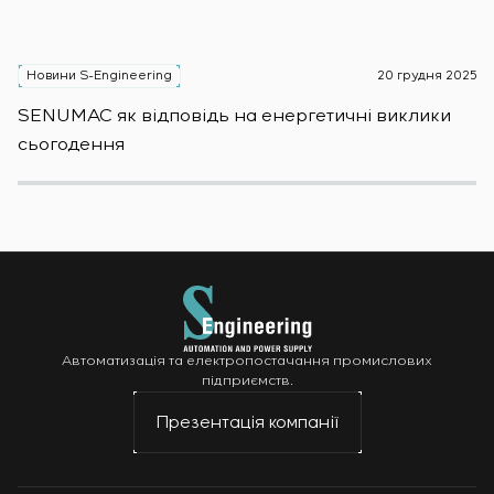
Новини S-Engineering
20 грудня 2025
Н
SENUMAC як відповідь на енергетичні виклики
Зас
сьогодення
н
Автоматизація та електропостачання промислових
підприємств.
Презентація компанії