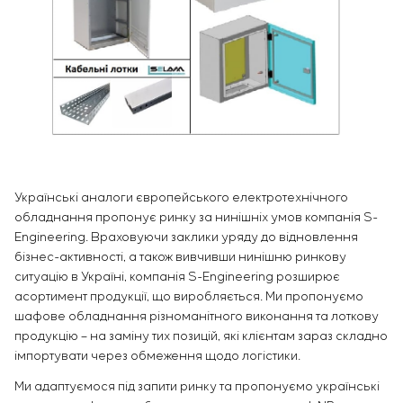
Інфраструктура
замовника
Вакансії
Хімічна промисловість
КОНТАКТИ
Сервісне обслуговування
Стажування
Цементна промисловість
Управління проєктами
Ветеранам
Аутсорсинг
Консалтингові послуги
Індивідуальна розробка та випробування
щитового обладнання
Розробка математичних моделей об’єктів
управління
Українські аналоги європейського електротехнічного
Розробка спеціальних алгоритмів
обладнання пропонує ринку за нинішніх умов компанія S-
Розробка систем управління
Engineering. Враховуючи заклики уряду до відновлення
Енергоаудит
бізнес-активності, а також вивчивши нинішню ринкову
ситуацію в Україні, компанія S-Engineering розширює
асортимент продукції, що виробляється. Ми пропонуємо
шафове обладнання різноманітного виконання та лоткову
продукцію – на заміну тих позицій, які клієнтам зараз складно
імпортувати через обмеження щодо логістики.
Ми адаптуємося під запити ринку та пропонуємо українські