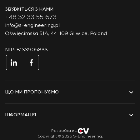
ЗВ’ЯЖІТЬСЯ З НАМИ
+48 32 33 55 673
info@s-engineering.pl
Oświęcimska 51A, 44-109 Gliwice, Poland
NIP: 8133905833
ЩО МИ ПРОПОНУЄМО
Послуги
Рішення
ІНФОРМАЦІЯ
Технології
Проєкти
Про компанію
Розробка від
Copyright © 2026 S-Engineering.
Стажування
Історія