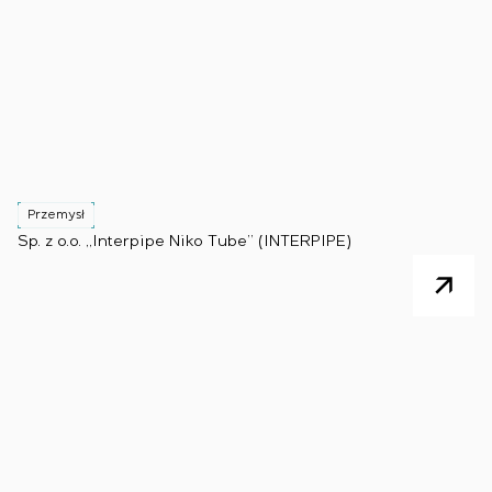
Przemysł
Sp. z o.o. „Interpipe Niko Tube” (INTERPIPE)