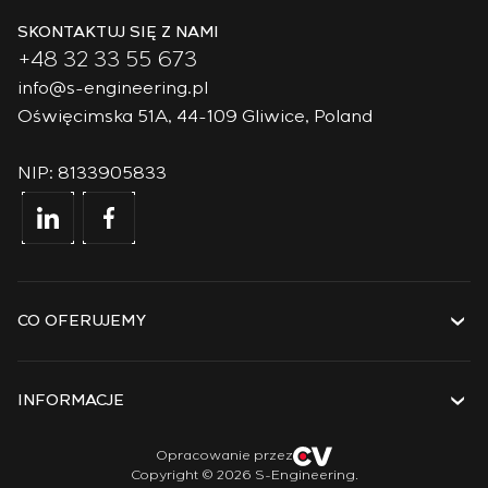
SKONTAKTUJ SIĘ Z NAMI
+48 32 33 55 673
info@s-engineering.pl
Oświęcimska 51A, 44-109 Gliwice, Poland
NIP: 8133905833
CO OFERUJEMY
Usługi
Rozwiązania
INFORMACJE
Technologie
Projekty
O firmie
Opracowanie przez
Copyright © 2026 S-Engineering.
Staż
Historia