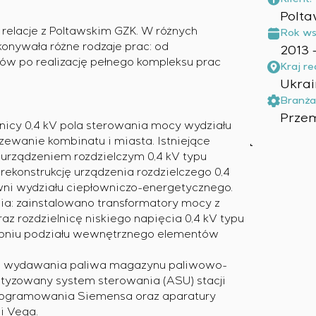
Polta
 relacje z Poltawskim GZK. W różnych
Rok ws
onywała różne rodzaje prac: od
2013 
ków po realizację pełnego kompleksu prac
Kraj rea
Ukra
Branża
Prze
nicy 0,4 kV pola sterowania mocy wydziału
ewanie kombinatu i miasta. Istniejące
urządzeniem rozdzielczym 0,4 kV typu
ekonstrukcję urządzenia rozdzielczego 0,4
owni wydziału ciepłowniczo-energetycznego.
a: zainstalowano transformatory mocy z
z rozdzielnicę niskiego napięcia 0,4 kV typu
topniu podziału wewnętrznego elementów
 i wydawania paliwa magazynu paliwowo-
tyzowany system sterowania (ASU) stacji
programowania Siemensa oraz aparatury
i Vega.