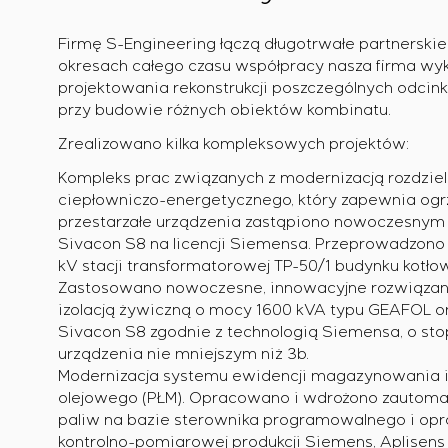
Firmę S-Engineering łączą długotrwałe partnerskie
okresach całego czasu współpracy nasza firma wyk
projektowania rekonstrukcji poszczególnych odcin
przy budowie różnych obiektów kombinatu.
Zrealizowano kilka kompleksowych projektów:
Kompleks prac związanych z modernizacją rozdziel
ciepłowniczo-energetycznego, który zapewnia ogrz
przestarzałe urządzenia zastąpiono nowoczesnym 
Sivacon S8 na licencji Siemensa. Przeprowadzono r
kV stacji transformatorowej TP-50/1 budynku kotł
Zastosowano nowoczesne, innowacyjne rozwiązani
izolacją żywiczną o mocy 1600 kVA typu GEAFOL ora
Sivacon S8 zgodnie z technologią Siemensa, o s
urządzenia nie mniejszym niż 3b.
Modernizacja systemu ewidencji magazynowania
olejowego (PŁM). Opracowano i wdrożono zautoma
paliw na bazie sterownika programowalnego i o
kontrolno-pomiarowej produkcji Siemens, Aplisens 