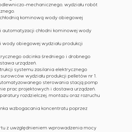
 odlewniczo-mechanicznego, wydziału robót
cznego.
 chłodnią kominową wody obiegowej
o i automatyzacji chłodni kominowej wody
i wody obiegowej wydziału produkcji
ktrycznego odcinka średniego i drobnego
ostawa urządzeń.
ukcji systemu zasilania elektrycznego
 surowców wydziału produkcji pelletów nr 1.
 zautomatyzowanego sterowania stacją pomp
nie prac projektowych i dostawa urządzeń.
aratury rozdzielczej, montażu oraz rozruchu
inka wzbogacania koncentratu poprzez
ortu z uwzględnieniem wprowadzenia mocy