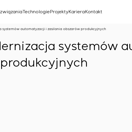
związania
Technologie
Projekty
Kariera
Kontakt
a systemów automatyzacji i zasilania obszarów produkcyjnych
ernizacja systemów au
 produkcyjnych
znego