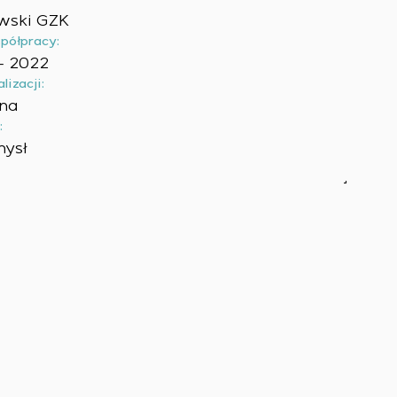
wski GZK
półpracy:
– 2022
lizacji:
ina
:
mysł