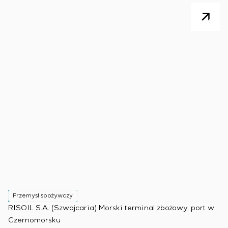
Przemysł spożywczy
P
RISOIL S.A. (Szwajcaria) Morski terminal zbożowy, port w
Ko
Czernomorsku
(B