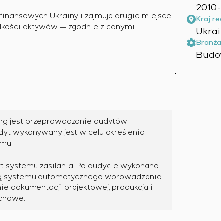
2010-
i finansowych Ukrainy i zajmuje drugie miejsce
Kraj rea
lkości aktywów — zgodnie z danymi
Ukra
Branża
Budo
ing jest przeprowadzanie audytów
dyt wykonywany jest w celu określenia
emu.
t systemu zasilania. Po audycie wykonano
cją systemu automatycznego wprowadzenia
ie dokumentacji projektowej, produkcja i
uchowe.