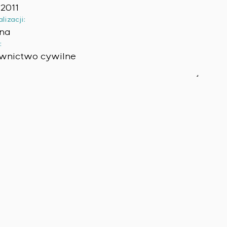
2011
lizacji:
ina
:
wnictwo cywilne