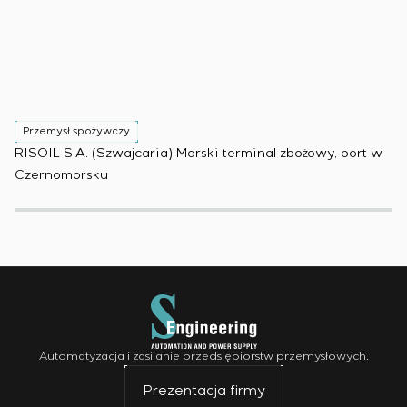
Przemysł spożywczy
P
RISOIL S.A. (Szwajcaria) Morski terminal zbożowy, port w
Ko
Czernomorsku
(B
Automatyzacja i zasilanie przedsiębiorstw przemysłowych.
Prezentacja firmy