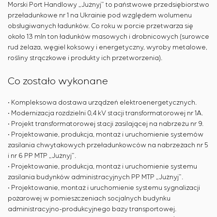
Morski Port Handlowy „Jużnyj” to państwowe przedsiębiorstwo
przeładunkowe nr 1 na Ukrainie pod względem wolumenu
obsługiwanych ładunków. Co roku w porcie przetwarza się
około 13 mln ton ładunków masowych i drobnicowych (surowce
rud żelaza, węgiel koksowy i energetyczny, wyroby metalowe,
rośliny strączkowe i produkty ich przetworzenia).
Co zostało wykonane
• Kompleksowa dostawa urządzeń elektroenergetycznych.
• Modernizacja rozdzielni 0,4 kV stacji transformatorowej nr 1A.
• Projekt transformatorowej stacji zasilającej na nabrzeżu nr 9.
• Projektowanie, produkcja, montaż i uruchomienie systemów
zasilania chwytakowych przeładunkowców na nabrzeżach nr 5
i nr 6 PP MTP „Jużnyj”.
• Projektowanie, produkcja, montaż i uruchomienie systemu
zasilania budynków administracyjnych PP MTP „Jużnyj”.
• Projektowanie, montaż i uruchomienie systemu sygnalizacji
pożarowej w pomieszczeniach socjalnych budynku
administracyjno-produkcyjnego bazy transportowej.