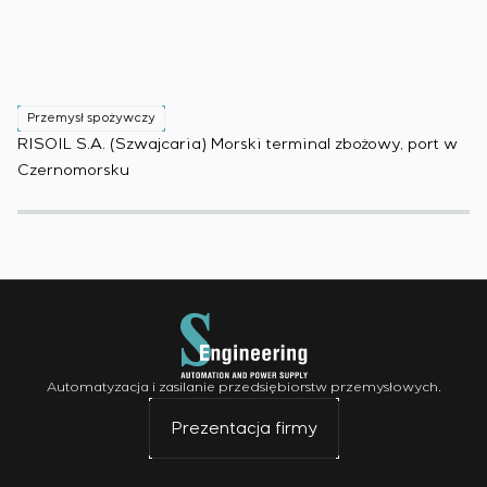
Przemysł spożywczy
P
RISOIL S.A. (Szwajcaria) Morski terminal zbożowy, port w
Ko
Czernomorsku
(B
Automatyzacja i zasilanie przedsiębiorstw przemysłowych.
Prezentacja firmy