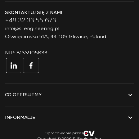
SKONTAKTUJ SIĘ Z NAMI
+48 32 33 55 673
info@s-engineering.pl
Oświęcimska 51A, 44-109 Gliwice, Poland
NIP: 8133905833
CO OFERUJEMY
Usługi
Rozwiązania
INFORMACJE
Technologie
Projekty
O firmie
Opracowanie przez
Copyright © 2026 S-Engineering.