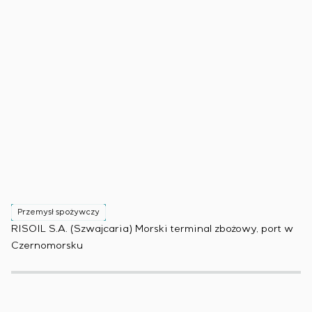
Przemysł spożywczy
P
RISOIL S.A. (Szwajcaria) Morski terminal zbożowy, port w
Ko
Czernomorsku
(B