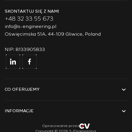
SKONTAKTUJ SIĘ Z NAMI
+48 32 33 55 673
info@s-engineering.pl
Oświęcimska 51A, 44-109 Gliwice, Poland
NIP: 8133905833
CO OFERUJEMY
Usługi
Rozwiązania
INFORMACJE
Technologie
Projekty
O firmie
Opracowanie przez
Copyright © 2026 S-Engineering.