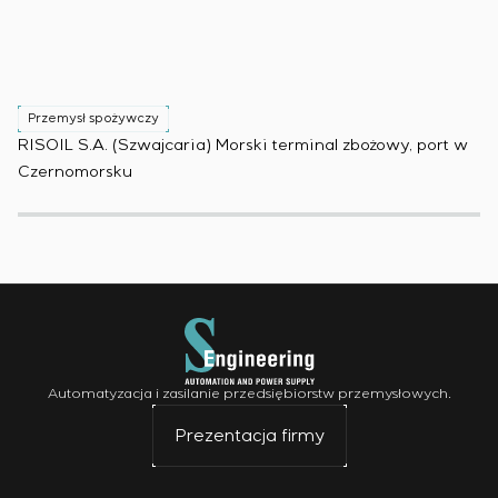
Przemysł spożywczy
P
RISOIL S.A. (Szwajcaria) Morski terminal zbożowy, port w
Ko
Czernomorsku
(B
Automatyzacja i zasilanie przedsiębiorstw przemysłowych.
Prezentacja firmy