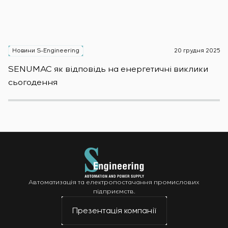
Новини S-Engineering
20 грудня 2025
Н
SENUMAC як відповідь на енергетичні виклики
Зас
сьогодення
н
Автоматизація та електропостачання промислових
підприємств.
Презентація компанії