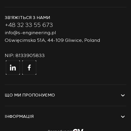
ЗВ’ЯЖІТЬСЯ З НАМИ
+48 32 33 55 673
info@s-engineering.pl
Oświęcimska 51A, 44-109 Gliwice, Poland
NIP: 8133905833
ЩО МИ ПРОПОНУЄМО
Послуги
Рішення
ІНФОРМАЦІЯ
Технології
Проєкти
Про компанію