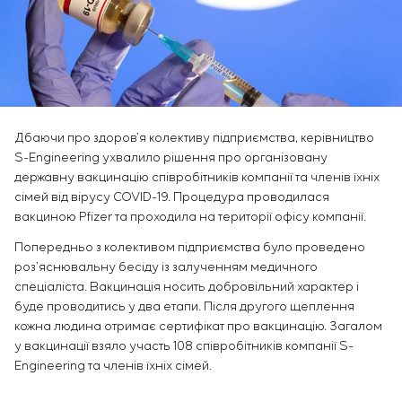
Інфраструктура
замовника
Вакансії
Хімічна промисловість
КОНТАКТИ
Сервісне обслуговування
Стажування
Цементна промисловість
Управління проєктами
Ветеранам
Аутсорсинг
Консалтингові послуги
Індивідуальна розробка та випробування
Дбаючи про здоров’я колективу підприємства, керівництво
щитового обладнання
S-Engineering ухвалило рішення про організовану
Розробка математичних моделей об’єктів
державну вакцинацію співробітників компанії та членів їхніх
управління
сімей від вірусу COVID-19. Процедура проводилася
Розробка спеціальних алгоритмів
вакциною Pfizer та проходила на території офісу компанії.
Розробка систем управління
Попередньо з колективом підприємства було проведено
Енергоаудит
роз’яснювальну бесіду із залученням медичного
спеціаліста. Вакцинація носить добровільний характер і
буде проводитись у два етапи. Після другого щеплення
кожна людина отримає сертифікат про вакцинацію. Загалом
у вакцинації взяло участь 108 співробітників компанії S-
Engineering та членів їхніх сімей.