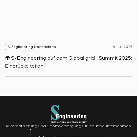
S-Engineering Nachrichten
9. Juli 2025
S
🌍 S-Engineering auf dem Global grid+ Summit 2025:

Eindrücke teilen!
D
Automatisierung und Stromversorgung für Industrieunternehmen.