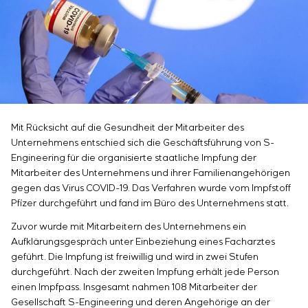
Infrastruktur
Inbetriebnahme und Schulung des
Sivacon S8
Stellenangebote
Chemische Industrie
KONTAKTE
Kundenpersonals
Simoprime
Praktikum
Zementindustrie
Projektmanagement
Lokale Filter
Veteranen
Outsourcing
Schrankfilter
Beratungsdienstleistungen
Schieberabsperrungen
Individuelle Entwicklung und Prüfung mit
Übergangsklappen
anschließender Zertifizierung von
Schaltschrankanlagen mit besonderen
Mit Rücksicht auf die Gesundheit der Mitarbeiter des
Unternehmens entschied sich die Geschäftsführung von S-
Anforderungen an Zuverlässigkeit, Qualität und
Engineering für die organisierte staatliche Impfung der
Betriebsbedingungen
Mitarbeiter des Unternehmens und ihrer Familienangehörigen
Entwicklung mathematischer Modelle von
gegen das Virus COVID-19. Das Verfahren wurde vom Impfstoff
Steuerungsobjekten
Pfizer durchgeführt und fand im Büro des Unternehmens statt.
Entwicklung spezieller Algorithmen für optimale
und garantierte Steuerung mit anschließender
Zuvor wurde mit Mitarbeitern des Unternehmens ein
Aufklärungsgespräch unter Einbeziehung eines Facharztes
Inbetriebnahme vor Ort
geführt. Die Impfung ist freiwillig und wird in zwei Stufen
Entwicklung von Steuerungssystemen mit nicht
durchgeführt. Nach der zweiten Impfung erhält jede Person
standardmäßiger Kaskaden- und mehrstufiger
einen Impfpass. Insgesamt nahmen 108 Mitarbeiter der
Struktur mit statischen und adaptiven
Gesellschaft S-Engineering und deren Angehörige an der