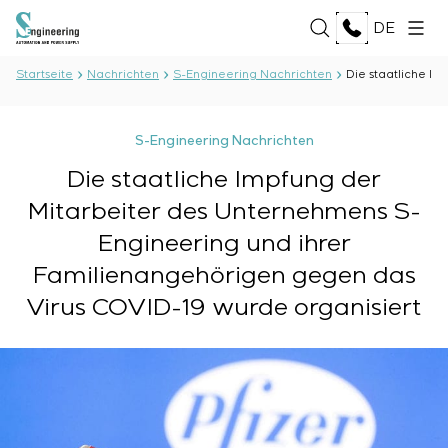
DE
Startseite
Nachrichten
S-Engineering Nachrichten
Die staatliche I
ÜBER UNS
S-Engineering Nachrichten
Über das Unternehmen
Die staatliche Impfung der
LEISTUNGEN
Geschichte
Mitarbeiter des Unternehmens S-
Produktionskomplex
ALLE LEISTUNGEN
Dokumente
Engineering und ihrer
LÖSUNGEN
Entwicklung der Projektdokumentation
Partnerschaft
Familienangehörigen gegen das
Softwareentwicklung
Bewertungen und auszeichnungen
ALLE LÖSUNGEN
Prüfungen und Qualitätskontrolle des
TECHNOLOGIEN
Virus COVID-19 wurde organisiert
Nachrichten
Öl und Gas
Elektrotechnischen Labors
Lebensmittelindustrie
Produktion und Lieferung von Ausrüstung an den
ALLE TECHNOLOGIEN
Energiebranche
PROJEKTE
Kunden
Oberon
Zellstoff- und Papierindustrie
Montage von Ausrüstung
Selam
Schwermaschinenbau
Inbetriebnahmearbeiten
Senumac
KARRIERE
Hochbau
Wartungsservice
Senuvol