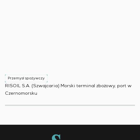
Przemysł spożywczy
P
RISOIL S.A. (Szwajcaria) Morski terminal zbożowy, port w
Ko
Czernomorsku
(B