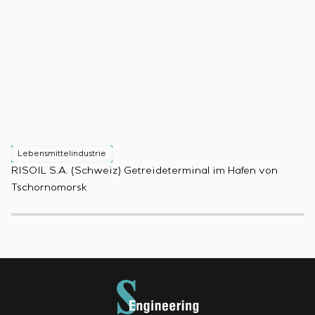
Lebensmittelindustrie
L
RISOIL S.A. (Schweiz) Getreideterminal im Hafen von
Pr
Tschornomorsk
(B