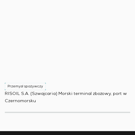
Przemysł spożywczy
P
RISOIL S.A. (Szwajcaria) Morski terminal zbożowy, port w
Ko
Czernomorsku
(B