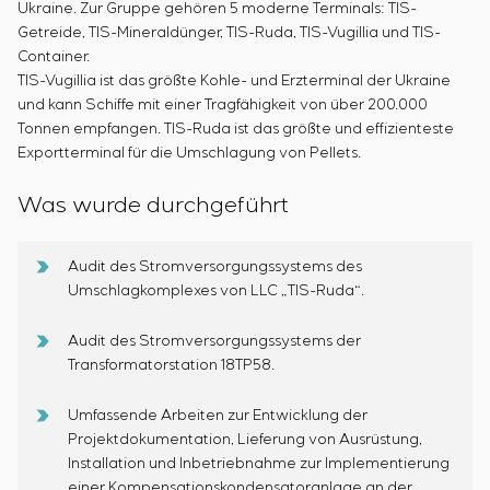
Einstellparametern
Ukraine. Zur Gruppe gehören 5 moderne Terminals: TIS-
Energieaudit
Getreide, TIS-Mineraldünger, TIS-Ruda, TIS-Vugillia und TIS-
Container.
TIS-Vugillia ist das größte Kohle- und Erzterminal der Ukraine
und kann Schiffe mit einer Tragfähigkeit von über 200.000
Tonnen empfangen. TIS-Ruda ist das größte und effizienteste
Exportterminal für die Umschlagung von Pellets.
Was wurde durchgeführt
Audit des Stromversorgungssystems des
Umschlagkomplexes von LLC „TIS-Ruda“.
Audit des Stromversorgungssystems der
Transformatorstation 18TP58.
Umfassende Arbeiten zur Entwicklung der
Projektdokumentation, Lieferung von Ausrüstung,
Installation und Inbetriebnahme zur Implementierung
einer Kompensationskondensatoranlage an der