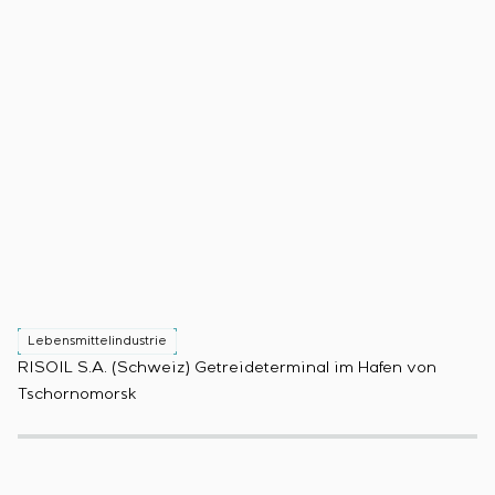
Lebensmittelindustrie
L
RISOIL S.A. (Schweiz) Getreideterminal im Hafen von
Pr
Tschornomorsk
(B