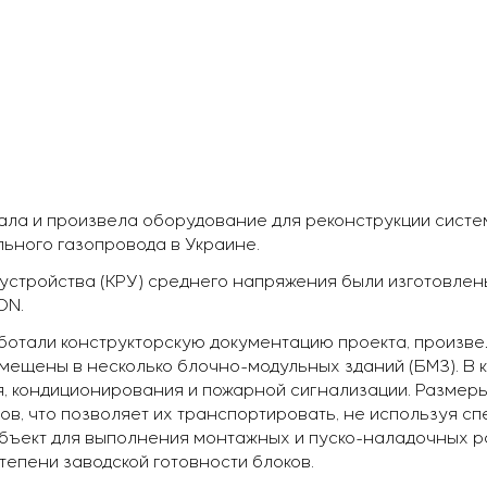
ала и произвела оборудование для реконструкции сист
ьного газопровода в Украине.
стройства (КРУ) среднего напряжения были изготовлены
ON.
ботали конструкторскую документацию проекта, произве
мещены в несколько блочно-модульных зданий (БМЗ). В к
я, кондиционирования и пожарной сигнализации. Размер
в, что позволяет их транспортировать, не используя с
бъект для выполнения монтажных и пуско-наладочных ра
епени заводской готовности блоков.