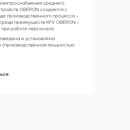
электроснабжения среднего
устройств OBERON создается с
оде производственного процесса –
о, среди преимуществ КРУ OBERON –
 при работе персонала.
изведена и установлена
л» (производственная мощностью
ься: