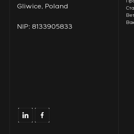
Пр
Gliwice, Poland
Ст
Ве
Ва
NIP: 8133905833