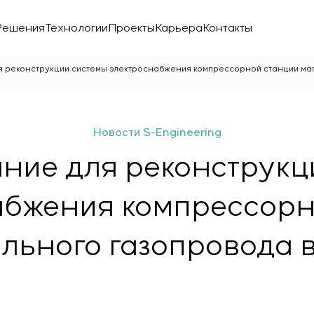
Решения
Технологии
Проекты
Карьера
Контакты
 реконструкции системы электроснабжения компрессорной станции маг
Новости S-Engineering
ние для реконструкц
абжения компрессорн
льного газопровода 
ой лаборатории