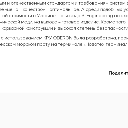
ым и отечественным стандартам и требованиям систем 
е «цена – качество» – оптимальное. А среди подобных 
ой стоимости в Украине: на заводе S-Engineering на вх
нической меди, на выходе – готовое изделие. Кроме тог
каркасной конструкции и высокая степень безопасности
 с использованием КРУ OBERON была разработана, про
десском морском порту на терминале «Новотех термина
Поделит