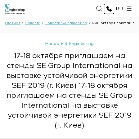
RU
Главная
Новости
Новости S-Engineering
17-18 октября приглашаем
О НАС
Новости S-Engineering
О компании
17-18 октября приглашаем на
УСЛУГИ
История
стенды SE Group International на
Производственный комплекс
ВСЕ УСЛУГИ
Документы
выставке устойчивой энергетики
РЕШЕНИЯ
Разработка проектной документации
Партнёрство
SEF 2019 (г. Киев) 17-18 октября
Разработка программного обеспечения
Отзывы и награды
ВСЕ РЕШЕНИЯ
Испытания и контроль качества
ТЕХНОЛОГИИ
приглашаем на стенды SE Group
Новости
Нефть и газ
электротехнической лаборатории
International на выставке
Пищевая промышленность
Производство и поставка оборудования
Энергетика
ПРОЕКТЫ
устойчивой энергетики SEF 2019
заказчику
Целлюлозно-бумажная промышленность
Монтаж оборудования
(г. Киев)
Тяжёлая промышленность
Пуско-наладочные работы
КАРЬЕРА
Гражданское строительство
Ввод в эксплуатацию и обучение персонала