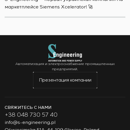
маркетплейсе Siemens Xcelerator! 🚀
о
Автоматизация и электроснабжение промышленных
предприятий.
Презентация компании
СВЯЖИТЕСЬ С НАМИ
+38 048 730 57 40
info@s-engineering.pl
Oświęcimska 51A, 44-109 Gliwice, Poland