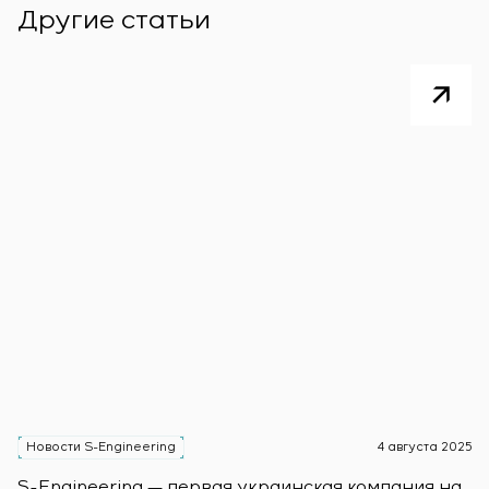
Другие статьи
Новости S-Engineering
4 августа 2025
Н
S-Engineering — первая украинская компания на
S