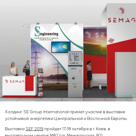
Инфраструктура
заказчика
Вакансии
Химическая промышленность
КОНТАКТЫ
Сервисное обслуживание
Стажировка
Цементная промышленность
Управление проектами
Ветеранам
Аутсорсинг
Консалтинговые услуги
Индивидуальная разработка и испытания
щитового оборудования
Разработка математических моделей объектов
управления
Разработка специальных алгоритмов
Разработка систем управления
Энергоаудит
Холдинг SE Group International примет участие в выставке
устойчивой энергетики Центральной и Восточной Европы.
Выставка
SEF 2019
пройдет 17-18 октября в г. Киев, в
выставочном центре М82 (ул. Межигорская, 82).