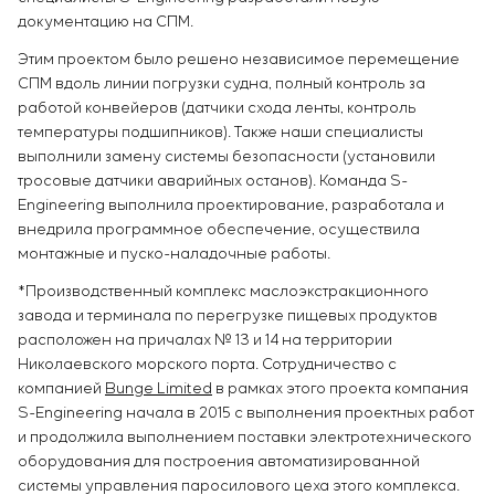
документацию на СПМ.
Этим проектом было решено независимое перемещение
СПМ вдоль линии погрузки судна, полный контроль за
работой конвейеров (датчики схода ленты, контроль
температуры подшипников). Также наши специалисты
выполнили замену системы безопасности (установили
тросовые датчики аварийных останов). Команда S-
Engineering выполнила проектирование, разработала и
внедрила программное обеспечение, осуществила
монтажные и пуско-наладочные работы.
*Производственный комплекс маслоэкстракционного
завода и терминала по перегрузке пищевых продуктов
расположен на причалах № 13 и 14 на территории
Николаевского морского порта. Сотрудничество с
компанией
Bunge Limited
в рамках этого проекта компания
S-Engineering начала в 2015 с выполнения проектных работ
и продолжила выполнением поставки электротехнического
оборудования для построения автоматизированной
системы управления паросилового цеха этого комплекса.