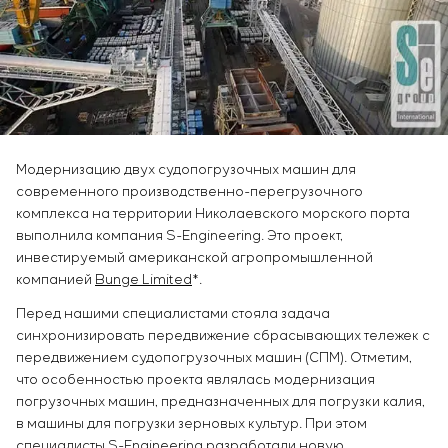
Инфраструктура
заказчика
Вакансии
Химическая промышленность
КОНТАКТЫ
Сервисное обслуживание
Стажировка
Цементная промышленность
Управление проектами
Ветеранам
Аутсорсинг
Консалтинговые услуги
Индивидуальная разработка и испытания
щитового оборудования
Модернизацию двух судопогрузочных машин для
Разработка математических моделей объектов
современного производственно-перегрузочного
управления
комплекса на территории Николаевского морского порта
Разработка специальных алгоритмов
выполнила компания S-Engineering. Это проект,
Разработка систем управления
инвестируемый американской агропромышленной
компанией
Bunge Limited
*.
Энергоаудит
Перед нашими специалистами стояла задача
синхронизировать передвижение сбрасывающих тележек с
передвижением судопогрузочных машин (СПМ). Отметим,
что особенностью проекта являлась модернизация
погрузочных машин, предназначенных для погрузки калия,
в машины для погрузки зерновых культур. При этом
специалисты S-Engineering разработали новую