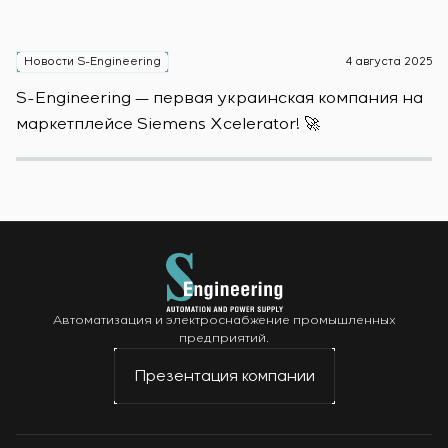
Новости S-Engineering
4 августа 2025
Н
S-Engineering — первая украинская компания на
S
маркетплейсе Siemens Xcelerator! 🚀
о
Автоматизация и электроснабжение промышленных
предприятий.
Презентация компании