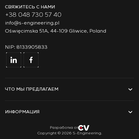
СВЯЖИТЕСЬ С НАМИ
+38 048 730 57 40
info@s-engineering.pl
Oświęcimska 51A, 44-109 Gliwice, Poland
NIP: 8133905833
ЧТО МЫ ПРЕДЛАГАЕМ
Услуги
Решения
ИНФОРМАЦИЯ
Технологии
Проекты
О компании
Разработка от
Copyright © 2026 S-Engineering.
Стажировка
История