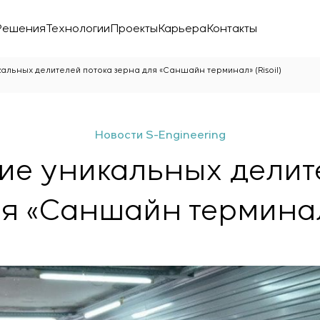
Решения
Технологии
Проекты
Карьера
Контакты
альных делителей потока зерна для «Саншайн терминал» (Risoil)
Новости S-Engineering
ие уникальных делит
я «Саншайн терминал»
ой лаборатории