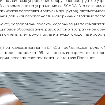
нилась система управления оборудованием: ручное упр
было заменено на управление со SCADA. Это позволил
матическая подготовка и запуск маршрутов), автоматиче
ания датчиков безопасности и аварийных стоповых посто
екте, разработаны проекты модернизации по комплектам
а щитовое оборудование; разработано программное обе
выполнены электромонтажные и пусконаладочные работы
») принадлежит компании ДП «Сантрейд», подконтрольной
ватора составляет 195 тыс. тонн единовременного хра
рия, весовая, своя ж/д ветка на станцию Просяная.