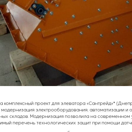
а комплексный проект для элеватора «Сантрейд»* (Днеп
 модернизация электрооборудования, автоматизации и
ных складов. Модернизация позволила на современном 
имый перечень технологических защит при помощи датчи