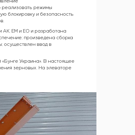
авление
о реализовать режимы
скую блокировку и безопасность
в.
 АК, ЕМ и ЕО и разработана
спечение; произведена сборка
; осуществлен ввод в
 «Бунге Украина». В настоящее
нения зерновых. На элеваторе