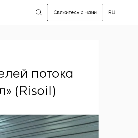
Свяжитесь с нами
RU
елей потока
 (Risoil)