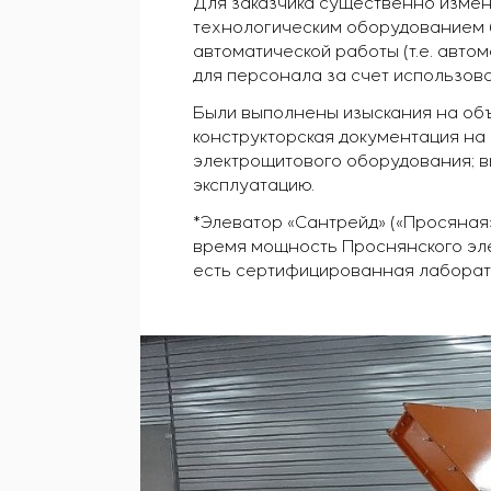
Для заказчика существенно изме
технологическим оборудованием 
автоматической работы (т.е. авто
для персонала за счет использов
Были выполнены изыскания на объ
конструкторская документация н
электрощитового оборудования; 
эксплуатацию.
*Элеватор «Сантрейд» («Просяная
время мощность Проснянского эле
есть сертифицированная лаборато