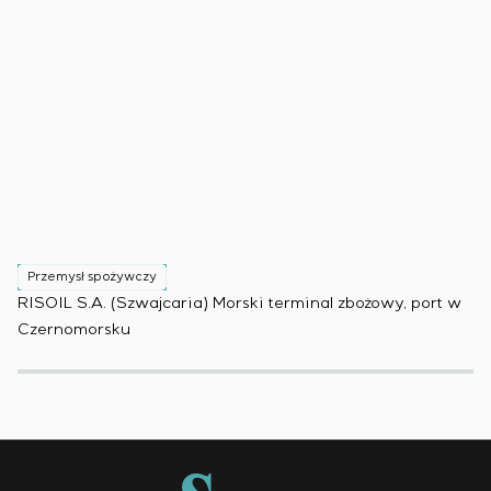
Przemysł spożywczy
P
RISOIL S.A. (Szwajcaria) Morski terminal zbożowy, port w
Ko
Czernomorsku
(B