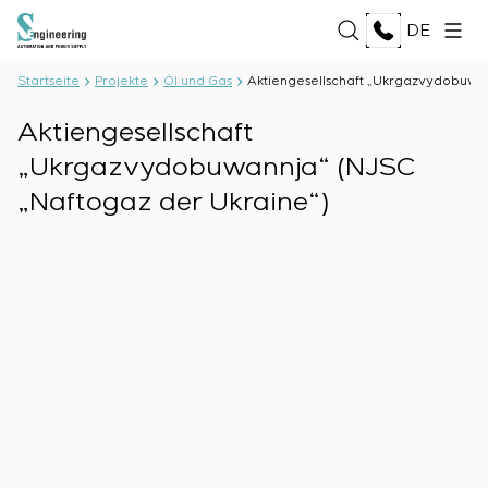
DE
Startseite
Projekte
Öl und Gas
Aktiengesellschaft „Ukrgazvydobuwan
Aktiengesellschaft
ÜBER UNS
„Ukrgazvydobuwannja“ (NJSC
Über das Unternehmen
LEISTUNGEN
„Naftogaz der Ukraine“)
Geschichte
Produktionskomplex
ALLE LEISTUNGEN
Dokumente
LÖSUNGEN
Entwicklung der Projektdokumentation
Partnerschaft
Softwareentwicklung
Bewertungen und auszeichnungen
ALLE LÖSUNGEN
Prüfungen und Qualitätskontrolle des
TECHNOLOGIEN
Nachrichten
Öl und Gas
Elektrotechnischen Labors
Lebensmittelindustrie
Produktion und Lieferung von Ausrüstung an den
ALLE TECHNOLOGIEN
Energiebranche
PROJEKTE
Kunden
Oberon
Zellstoff- und Papierindustrie
Montage von Ausrüstung
Selam
Schwermaschinenbau
Inbetriebnahmearbeiten
Senumac
KARRIERE
Hochbau
Wartungsservice
Senuvol