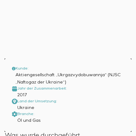
Infrastruktur
Inbetriebnahme und Schulung des
Sivacon S8
Stellenangebote
Chemische Industrie
KONTAKTE
Kundenpersonals
Simoprime
Praktikum
Zementindustrie
Projektmanagement
Lokale Filter
Veteranen
Outsourcing
Schrankfilter
Beratungsdienstleistungen
Schieberabsperrungen
Individuelle Entwicklung und Prüfung mit
Übergangsklappen
anschließender Zertifizierung von
Schaltschrankanlagen mit besonderen
Anforderungen an Zuverlässigkeit, Qualität und
Kunde:
Betriebsbedingungen
Aktiengesellschaft „Ukrgazvydobuwannja“ (NJSC
Entwicklung mathematischer Modelle von
„Naftogaz der Ukraine“)
Steuerungsobjekten
Jahr der Zusammenarbeit:
Entwicklung spezieller Algorithmen für optimale
2017
und garantierte Steuerung mit anschließender
Land der Umsetzung:
Inbetriebnahme vor Ort
Ukraine
Branche:
Entwicklung von Steuerungssystemen mit nicht
Öl und Gas
standardmäßiger Kaskaden- und mehrstufiger
Struktur mit statischen und adaptiven
Was wurde durchgeführt