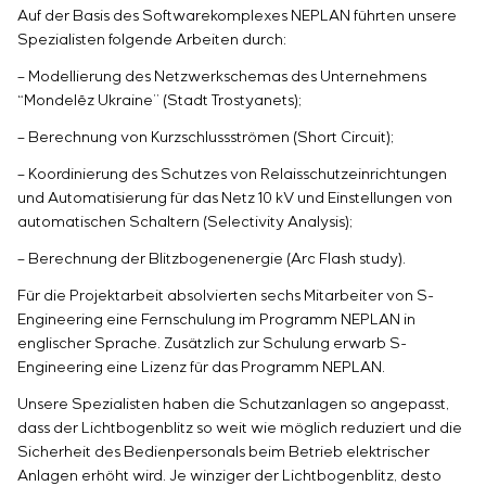
Einstellparametern
Auf der Basis des Softwarekomplexes NEPLAN führten unsere
Energieaudit
Spezialisten folgende Arbeiten durch:
– Modellierung des Netzwerkschemas des Unternehmens
“
Mondelēz
Ukraine” (Stadt Trostyanets);
– Berechnung von Kurzschlussströmen
(Short Circuit);
–
Koordinierung des Schutzes von Relaisschutzeinrichtungen
und Automatisierung für das Netz 10 kV und Einstellungen von
automatischen Schaltern (Selectivity Analysis);
–
Berechnung der Blitzbogenenergie (Arc Flash study).
Für die Projektarbeit absolvierten sechs Mitarbeiter von S-
Engineering eine Fernschulung im Programm NEPLAN in
englischer Sprache. Zusätzlich zur Schulung erwarb S-
Engineering eine Lizenz für das Programm NEPLAN.
Unsere Spezialisten haben die Schutzanlagen so angepasst,
dass der Lichtbogenblitz so weit wie möglich reduziert und die
Sicherheit des Bedienpersonals beim Betrieb elektrischer
Anlagen erhöht wird. Je winziger der Lichtbogenblitz, desto