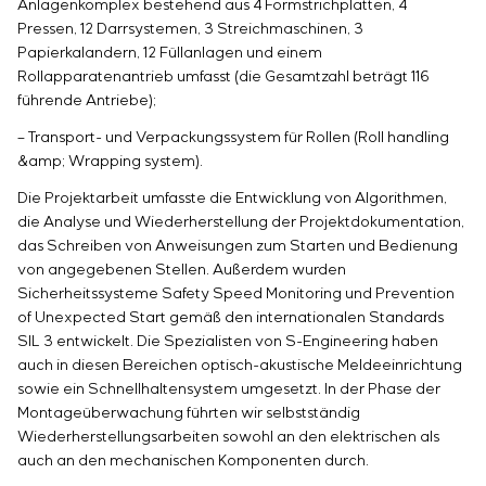
Einstellparametern
Anlagenkomplex bestehend aus 4 Formstrichplatten, 4
Energieaudit
Pressen, 12 Darrsystemen, 3 Streichmaschinen, 3
Papierkalandern, 12 Füllanlagen und einem
Rollapparatenantrieb umfasst (die Gesamtzahl beträgt 116
führende Antriebe);
– Transport- und Verpackungssystem für Rollen (Roll handling
&amp; Wrapping system).
Die Projektarbeit umfasste die Entwicklung von Algorithmen,
die Analyse und Wiederherstellung der Projektdokumentation,
das Schreiben von Anweisungen zum Starten und Bedienung
von angegebenen Stellen. Außerdem wurden
Sicherheitssysteme Safety Speed ​​​​​​Monitoring und Prevention
of Unexpected Start gemäß den internationalen Standards
SIL 3 entwickelt. Die Spezialisten von S-Engineering haben
auch in diesen Bereichen optisch-akustische Meldeeinrichtung
sowie ein Schnellhaltensystem umgesetzt. In der Phase der
Montageüberwachung führten wir selbstständig
Wiederherstellungsarbeiten sowohl an den elektrischen als
auch an den mechanischen Komponenten durch.