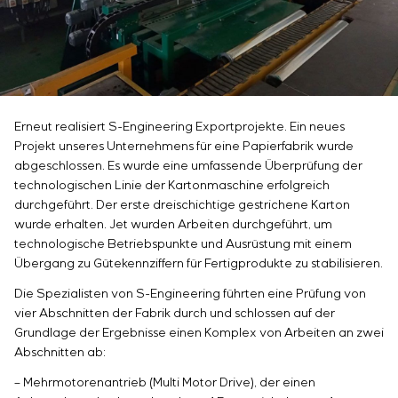
Infrastruktur
Inbetriebnahme und Schulung des
Sivacon S8
Stellenangebote
Chemische Industrie
KONTAKTE
Kundenpersonals
Simoprime
Praktikum
Zementindustrie
Projektmanagement
Lokale Filter
Veteranen
Outsourcing
Schrankfilter
Beratungsdienstleistungen
Schieberabsperrungen
Individuelle Entwicklung und Prüfung mit
Übergangsklappen
Erneut realisiert S-Engineering Exportprojekte. Ein neues
anschließender Zertifizierung von
Projekt unseres Unternehmens für eine Papierfabrik wurde
Schaltschrankanlagen mit besonderen
abgeschlossen. Es wurde eine umfassende Überprüfung der
technologischen Linie der Kartonmaschine erfolgreich
Anforderungen an Zuverlässigkeit, Qualität und
durchgeführt. Der erste dreischichtige gestrichene Karton
Betriebsbedingungen
wurde erhalten. Jet wurden Arbeiten durchgeführt, um
Entwicklung mathematischer Modelle von
technologische Betriebspunkte und Ausrüstung mit einem
Steuerungsobjekten
Übergang zu Gütekennziffern für Fertigprodukte zu stabilisieren.
Entwicklung spezieller Algorithmen für optimale
und garantierte Steuerung mit anschließender
Die Spezialisten von S-Engineering führten eine Prüfung von
vier Abschnitten der Fabrik durch und schlossen auf der
Inbetriebnahme vor Ort
Grundlage der Ergebnisse einen Komplex von Arbeiten an zwei
Entwicklung von Steuerungssystemen mit nicht
Abschnitten ab:
standardmäßiger Kaskaden- und mehrstufiger
Struktur mit statischen und adaptiven
– Mehrmotorenantrieb (Multi Motor Drive), der einen