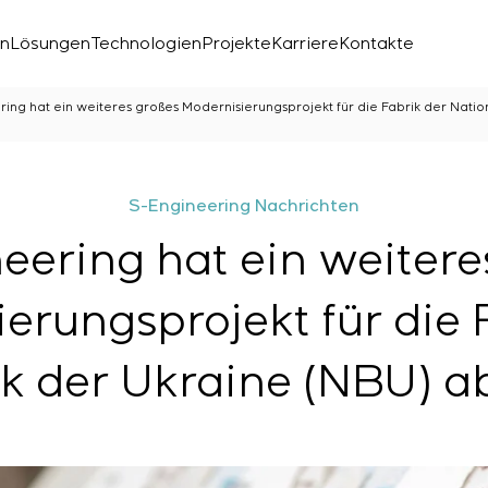
en
Lösungen
Technologien
Projekte
Karriere
Kontakte
ring hat ein weiteres großes Modernisierungsprojekt für die Fabrik der Nat
S-Engineering Nachrichten
eering hat ein weitere
erungsprojekt für die 
k der Ukraine (NBU) a
chen Labors
den