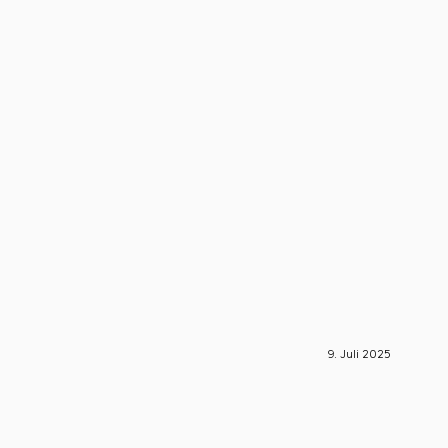
9. Juli 2025
S-Engin
🚀 S