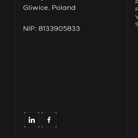
P
Gliwice, Poland
P
V
S
NIP: 8133905833