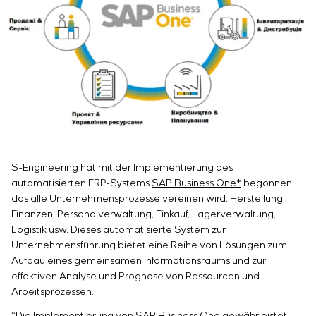
Infrastruktur
Inbetriebnahme und Schulung des
Sivacon S8
Stellenangebote
Chemische Industrie
KONTAKTE
Kundenpersonals
Simoprime
Praktikum
Zementindustrie
Projektmanagement
Lokale Filter
Veteranen
Outsourcing
Schrankfilter
Beratungsdienstleistungen
Schieberabsperrungen
Individuelle Entwicklung und Prüfung mit
Übergangsklappen
anschließender Zertifizierung von
Schaltschrankanlagen mit besonderen
Anforderungen an Zuverlässigkeit, Qualität und
Betriebsbedingungen
S-Engineering hat mit der Implementierung des
Entwicklung mathematischer Modelle von
automatisierten ERP-Systems
SAP Business One*
begonnen,
Steuerungsobjekten
das alle Unternehmensprozesse vereinen wird: Herstellung,
Finanzen, Personalverwaltung, Einkauf, Lagerverwaltung,
Entwicklung spezieller Algorithmen für optimale
Logistik usw. Dieses automatisierte System zur
und garantierte Steuerung mit anschließender
Unternehmensführung bietet eine Reihe von Lösungen zum
Inbetriebnahme vor Ort
Aufbau eines gemeinsamen Informationsraums und zur
Entwicklung von Steuerungssystemen mit nicht
effektiven Analyse und Prognose von Ressourcen und
standardmäßiger Kaskaden- und mehrstufiger
Arbeitsprozessen.
Struktur mit statischen und adaptiven