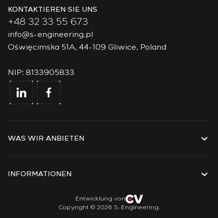
KONTAKTIEREN SIE UNS
+48 32 33 55 673
info@s-engineering.pl
Oświęcimska 51A, 44-109 Gliwice, Poland
NIP: 8133905833
WAS WIR ANBIETEN
Dienstleistungen
Lösungen
INFORMATIONEN
Technologien
Projekte
Über das Unternehmen
Entwicklung von
Copyright © 2026 S-Engineering.
Praktikum
Geschichte