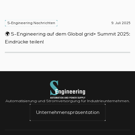
S-Engineering Nachrichten
9. Juli 2025
S
🌍 S-Engineering auf dem Global grid+ Summit 2025:

Eindrücke teilen!
D
Automatisierung und Stromversorgung für Industrieunternehmen.
Unternehmenspräsentation