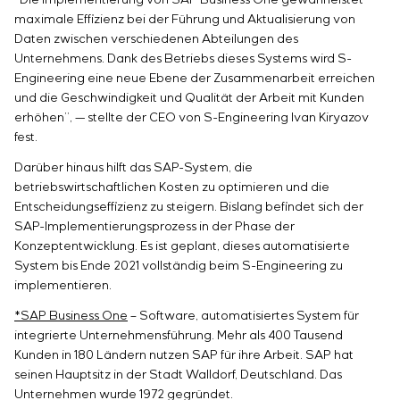
“Die Implementierung von SAP Business One gewährleistet
Einstellparametern
maximale Effizienz bei der Führung und Aktualisierung von
Energieaudit
Daten zwischen verschiedenen Abteilungen des
Unternehmens. Dank des Betriebs dieses Systems wird S-
Engineering eine neue Ebene der Zusammenarbeit erreichen
und die Geschwindigkeit und Qualität der Arbeit mit Kunden
erhöhen”, — stellte der CEO von S-Engineering Ivan Kiryazov
fest.
Darüber hinaus hilft das SAP-System, die
betriebswirtschaftlichen Kosten zu optimieren und die
Entscheidungseffizienz zu steigern. Bislang befindet sich der
SAP-Implementierungsprozess in der Phase der
Konzeptentwicklung. Es ist geplant, dieses automatisierte
System bis Ende 2021 vollständig beim S-Engineering zu
implementieren.
*SAP Business One
– Software, automatisiertes System für
integrierte Unternehmensführung. Mehr als 400 Tausend
Kunden in 180 Ländern nutzen SAP für ihre Arbeit. SAP hat
seinen Hauptsitz in der Stadt Walldorf, Deutschland. Das
Unternehmen wurde 1972 gegründet.