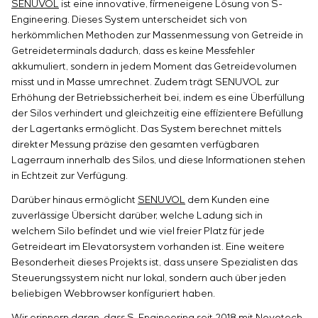
Einstellparametern
SENUVOL
ist eine innovative, firmeneigene Lösung von S-
Energieaudit
Engineering. Dieses System unterscheidet sich von
herkömmlichen Methoden zur Massenmessung von Getreide in
Getreideterminals dadurch, dass es keine Messfehler
akkumuliert, sondern in jedem Moment das Getreidevolumen
misst und in Masse umrechnet. Zudem trägt SENUVOL zur
Erhöhung der Betriebssicherheit bei, indem es eine Überfüllung
der Silos verhindert und gleichzeitig eine effizientere Befüllung
der Lagertanks ermöglicht. Das System berechnet mittels
direkter Messung präzise den gesamten verfügbaren
Lagerraum innerhalb des Silos, und diese Informationen stehen
in Echtzeit zur Verfügung.
Darüber hinaus ermöglicht
SENUVOL
dem Kunden eine
zuverlässige Übersicht darüber, welche Ladung sich in
welchem Silo befindet und wie viel freier Platz für jede
Getreideart im Elevatorsystem vorhanden ist. Eine weitere
Besonderheit dieses Projekts ist, dass unsere Spezialisten das
Steuerungssystem nicht nur lokal, sondern auch über jeden
beliebigen Webbrowser konfiguriert haben.