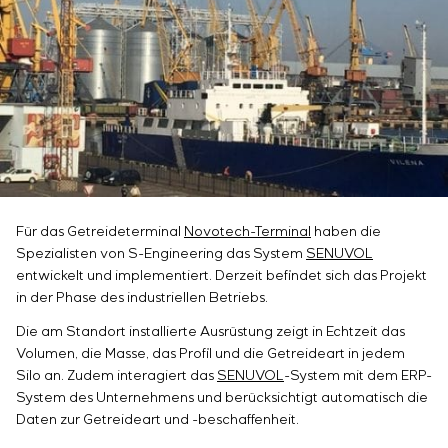
Infrastruktur
Inbetriebnahme und Schulung des
Sivacon S8
Stellenangebote
Chemische Industrie
KONTAKTE
Kundenpersonals
Simoprime
Praktikum
Zementindustrie
Projektmanagement
Lokale Filter
Veteranen
Outsourcing
Schrankfilter
Beratungsdienstleistungen
Schieberabsperrungen
Individuelle Entwicklung und Prüfung mit
Übergangsklappen
anschließender Zertifizierung von
Schaltschrankanlagen mit besonderen
Anforderungen an Zuverlässigkeit, Qualität und
Für das Getreideterminal
Novotech-Terminal
haben die
Betriebsbedingungen
Spezialisten von S-Engineering das System
SENUVOL
Entwicklung mathematischer Modelle von
entwickelt und implementiert. Derzeit befindet sich das Projekt
Steuerungsobjekten
in der Phase des industriellen Betriebs.
Entwicklung spezieller Algorithmen für optimale
und garantierte Steuerung mit anschließender
Die am Standort installierte Ausrüstung zeigt in Echtzeit das
Inbetriebnahme vor Ort
Volumen, die Masse, das Profil und die Getreideart in jedem
Silo an. Zudem interagiert das
SENUVOL
-System mit dem ERP-
Entwicklung von Steuerungssystemen mit nicht
System des Unternehmens und berücksichtigt automatisch die
standardmäßiger Kaskaden- und mehrstufiger
Daten zur Getreideart und -beschaffenheit.
Struktur mit statischen und adaptiven