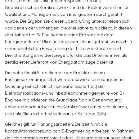
erteilt, die mit Beteiligung von Spezialisten des
Infrastruktur
Inbetriebnahme und Schulung des
Sivacon S8
Stellenangebote
Südukrainischen Kernkraftwerks und der Exekutivdirektion für
Chemische Industrie
KONTAKTE
Kundenpersonals
Simoprime
Praktikum
Qualität und Management von Energoatom durchgeführt
Zementindustrie
Projektmanagement
Lokale Filter
wurde. Die Ergebnisse dieser Überprüfung unterscheiden sich
Veteranen
Outsourcing
von denen der vorherigen, die drei Jahre zurückliegt. In diesen
Schrankfilter
drei Jahren hat S-Engineering seine Präsenz auf dem
Beratungsdienstleistungen
Schieberabsperrungen
Energiemarkt der Ukraine kontinuierlich ausgebaut, was sich in
Individuelle Entwicklung und Prüfung mit
Übergangsklappen
einer erheblichen Erweiterung der Liste von Geräten und
anschließender Zertifizierung von
Dienstleistungen widerspiegelt, für die das Unternehmen als
Schaltschrankanlagen mit besonderen
zertifizierter Lieferant von Energoatom zugelassen ist.
Anforderungen an Zuverlässigkeit, Qualität und
Betriebsbedingungen
Die hohe Qualität der komplexen Projekte, die im
Energiesektor umgesetzt wurden, sowie die umfangreiche
Entwicklung mathematischer Modelle von
Schulung (einschließlich nuklearer Sicherheit) der
Steuerungsobjekten
Elektroinstallations- und Inbetriebnahmeingenieure von S-
Entwicklung spezieller Algorithmen für optimale
Engineering bildeten die Grundlage für die Genehmigung,
und garantierte Steuerung mit anschließender
entsprechende Arbeiten an Kernkraftwerken durchzuführen,
Inbetriebnahme vor Ort
einschließlich sicherheitsrelevanter Systeme (SIS).
Entwicklung von Steuerungssystemen mit nicht
Gleiches gilt für Planungsarbeiten. Derzeit führt die
standardmäßiger Kaskaden- und mehrstufiger
Konstruktionsabteilung von S-Engineering Arbeiten im Rahmen
Struktur mit statischen und adaptiven
des Modernisierungsprojekts der Hilfsstromversorgungseinheit