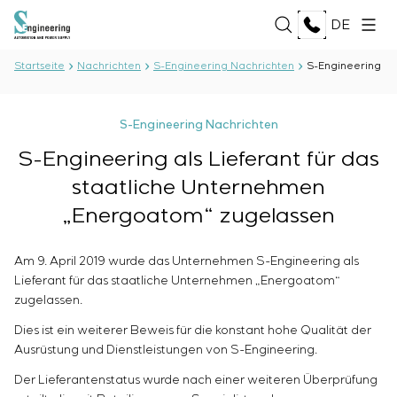
DE
Startseite
Nachrichten
S-Engineering Nachrichten
S-Engineering al
ÜBER UNS
S-Engineering Nachrichten
Über das Unternehmen
S-Engineering als Lieferant für das
LEISTUNGEN
Geschichte
staatliche Unternehmen
Produktionskomplex
ALLE LEISTUNGEN
Dokumente
„Energoatom“ zugelassen
LÖSUNGEN
Entwicklung der Projektdokumentation
Partnerschaft
Softwareentwicklung
Bewertungen und auszeichnungen
ALLE LÖSUNGEN
Am 9. April 2019 wurde das Unternehmen S-Engineering als
Prüfungen und Qualitätskontrolle des
TECHNOLOGIEN
Nachrichten
Öl und Gas
Lieferant für das staatliche Unternehmen „Energoatom“
Elektrotechnischen Labors
Lebensmittelindustrie
zugelassen.
Produktion und Lieferung von Ausrüstung an den
ALLE TECHNOLOGIEN
Energiebranche
PROJEKTE
Kunden
Oberon
Dies ist ein weiterer Beweis für die konstant hohe Qualität der
Zellstoff- und Papierindustrie
Montage von Ausrüstung
Ausrüstung und Dienstleistungen von S-Engineering.
Selam
Schwermaschinenbau
Inbetriebnahmearbeiten
Senumac
KARRIERE
Der Lieferantenstatus wurde nach einer weiteren Überprüfung
Hochbau
Wartungsservice
Senuvol