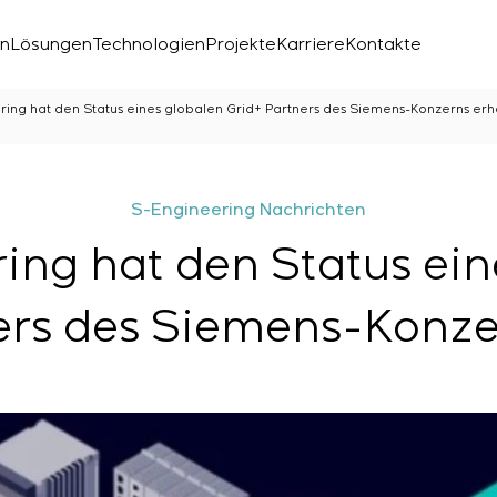
en
Lösungen
Technologien
Projekte
Karriere
Kontakte
ring hat den Status eines globalen Grid+ Partners des Siemens-Konzerns erh
S-Engineering Nachrichten
ing hat den Status ein
ers des Siemens-Konze
chen Labors
den