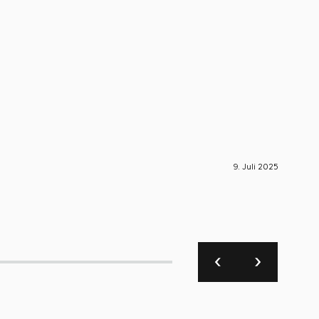
9. Juli 2025
S-Engin
🚀 S