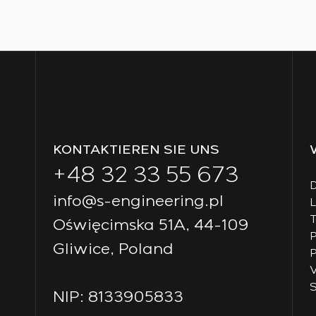
KONTAKTIEREN SIE UNS
+48 32 33 55 673
D
info@s-engineering.pl
T
Oświęcimska 51A, 44-109
P
Gliwice, Poland
P
V
S
NIP: 8133905833