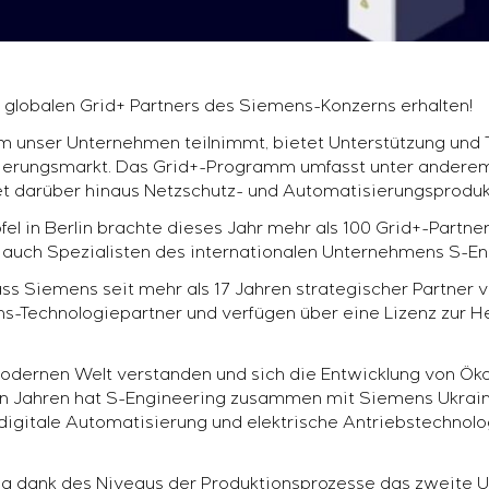
 globalen Grid+ Partners des Siemens-Konzerns erhalten!
 unser Unternehmen teilnimmt, bietet Unterstützung und T
izierungsmarkt. Das Grid+-Programm umfasst unter andere
t darüber hinaus Netzschutz- und Automatisierungsproduk
el in Berlin brachte dieses Jahr mehr als 100 Grid+-Partn
 auch Spezialisten des internationalen Unternehmens S-En
s Siemens seit mehr als 17 Jahren strategischer Partner vo
mens-Technologiepartner und verfügen über eine Lizenz zur 
modernen Welt verstanden und sich die Entwicklung von Ök
nigen Jahren hat S-Engineering zusammen mit Siemens Ukra
digitale Automatisierung und elektrische Antriebstechnol
g dank des Niveaus der Produktionsprozesse das zweite 