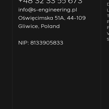
+48 32 33 55 673
D
info@s-engineering.pl
T
Oświęcimska 51A, 44-109
P
Gliwice, Poland
P
V
S
NIP: 8133905833