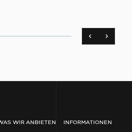
🚀 S
WAS WIR ANBIETEN
INFORMATIONEN