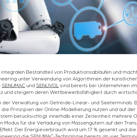
m integralen Bestandteil von Produktionsabläufen und macht
eering unter Verwendung von Algorithmen der künstlichen 
e
SENUMAC
und
SENUVOL
sind bereits bei Unternehmen im
atz und steigern deren Wettbewerbsfähigkeit durch wirtscha
ei der Verwaltung von Getreide-Linear- und Seeterminals. 
 die Prinzipien der Online-Modellierung nutzen und auf der 
tem berücksichtigt innerhalb einer Zeiteinheit mehrere O
en Modus für die Verladung von Massengütern auf den Tran
 Effekt: Der Energieverbrauch wird um 17 % gesenkt und die
gineering die
SENUMAC
-Technologie bereits an vier Termi