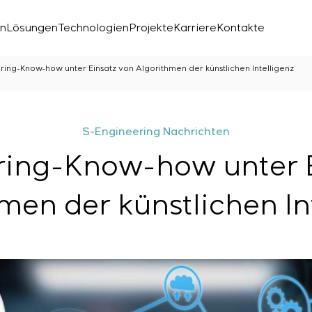
en
Lösungen
Technologien
Projekte
Karriere
Kontakte
ring-Know-how unter Einsatz von Algorithmen der künstlichen Intelligenz
S-Engineering Nachrichten
ring-Know-how unter E
men der künstlichen In
chen Labors
den