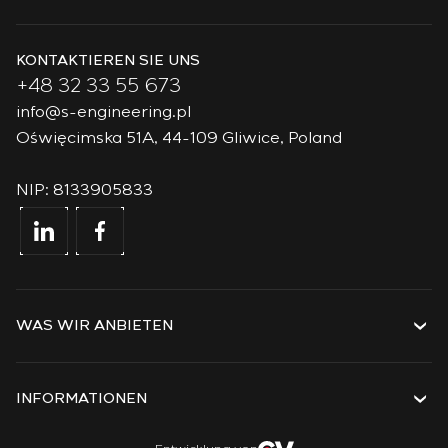
KONTAKTIEREN SIE UNS
+48 32 33 55 673
info@s-engineering.pl
Oświęcimska 51A, 44-109 Gliwice, Poland
NIP: 8133905833
WAS WIR ANBIETEN
Dienstleistungen
Lösungen
INFORMATIONEN
Technologien
Projekte
Über das Unternehmen