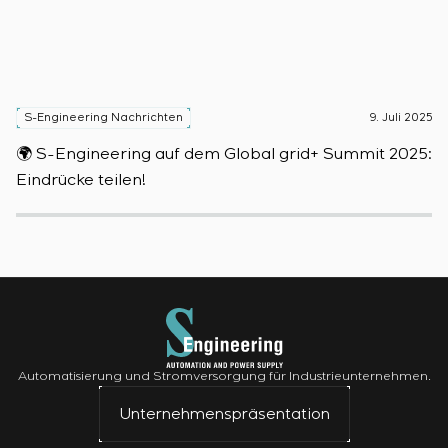
S-Engineering Nachrichten
9. Juli 2025
S
🌍 S-Engineering auf dem Global grid+ Summit 2025:

Eindrücke teilen!
D
Automatisierung und Stromversorgung für Industrieunternehmen.
Unternehmenspräsentation