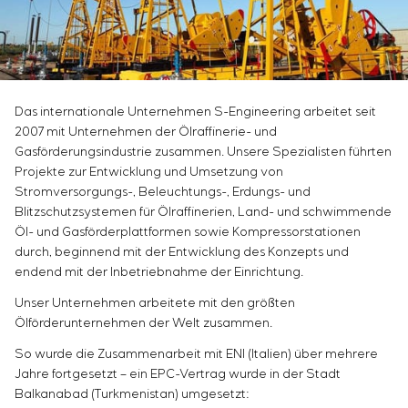
Infrastruktur
Inbetriebnahme und Schulung des
Sivacon S8
Stellenangebote
Chemische Industrie
KONTAKTE
Kundenpersonals
Simoprime
Praktikum
Zementindustrie
Projektmanagement
Lokale Filter
Veteranen
Outsourcing
Schrankfilter
Beratungsdienstleistungen
Schieberabsperrungen
Das internationale Unternehmen S-Engineering arbeitet seit
Individuelle Entwicklung und Prüfung mit
Übergangsklappen
2007 mit Unternehmen der Ölraffinerie- und
anschließender Zertifizierung von
Gasförderungsindustrie zusammen. Unsere Spezialisten führten
Schaltschrankanlagen mit besonderen
Projekte zur Entwicklung und Umsetzung von
Anforderungen an Zuverlässigkeit, Qualität und
Stromversorgungs-, Beleuchtungs-, Erdungs- und
Betriebsbedingungen
Blitzschutzsystemen für Ölraffinerien, Land- und schwimmende
Öl- und Gasförderplattformen sowie Kompressorstationen
Entwicklung mathematischer Modelle von
durch, beginnend mit der Entwicklung des Konzepts und
Steuerungsobjekten
endend mit der Inbetriebnahme der Einrichtung.
Entwicklung spezieller Algorithmen für optimale
und garantierte Steuerung mit anschließender
Unser Unternehmen arbeitete mit den größten
Inbetriebnahme vor Ort
Ölförderunternehmen der Welt zusammen.
Entwicklung von Steuerungssystemen mit nicht
So wurde die Zusammenarbeit mit ENI (Italien) über mehrere
standardmäßiger Kaskaden- und mehrstufiger
Jahre fortgesetzt – ein EPC-Vertrag wurde in der Stadt
Struktur mit statischen und adaptiven
Balkanabad (Turkmenistan) umgesetzt: