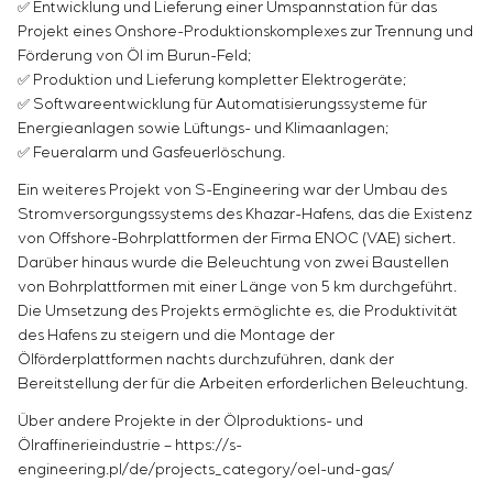
Einstellparametern
✅️ Entwicklung und Lieferung einer Umspannstation für das
Energieaudit
Projekt eines Onshore-Produktionskomplexes zur Trennung und
Förderung von Öl im Burun-Feld;
✅️ Produktion und Lieferung kompletter Elektrogeräte;
✅️ Softwareentwicklung für Automatisierungssysteme für
Energieanlagen sowie Lüftungs- und Klimaanlagen;
✅️ Feueralarm und Gasfeuerlöschung.
Ein weiteres Projekt von S-Engineering war der Umbau des
Stromversorgungssystems des Khazar-Hafens, das die Existenz
von Offshore-Bohrplattformen der Firma ENOC (VAE) sichert.
Darüber hinaus wurde die Beleuchtung von zwei Baustellen
von Bohrplattformen mit einer Länge von 5 km durchgeführt.
Die Umsetzung des Projekts ermöglichte es, die Produktivität
des Hafens zu steigern und die Montage der
Ölförderplattformen nachts durchzuführen, dank der
Bereitstellung der für die Arbeiten erforderlichen Beleuchtung.
Über andere Projekte in der Ölproduktions- und
Ölraffinerieindustrie – https://s-
engineering.pl/de/projects_category/oel-und-gas/