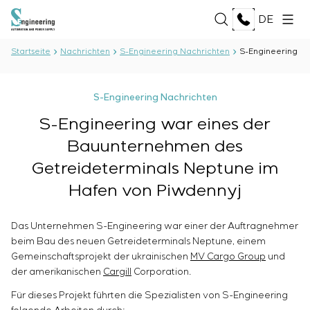
DE
Startseite
Nachrichten
S-Engineering Nachrichten
S-Engineering wa
ÜBER UNS
S-Engineering Nachrichten
Über das Unternehmen
S-Engineering war eines der
LEISTUNGEN
Geschichte
Bauunternehmen des
Produktionskomplex
ALLE LEISTUNGEN
Dokumente
Getreideterminals Neptune im
LÖSUNGEN
Entwicklung der Projektdokumentation
Partnerschaft
Hafen von Piwdennyj
Softwareentwicklung
Bewertungen und auszeichnungen
ALLE LÖSUNGEN
Prüfungen und Qualitätskontrolle des
TECHNOLOGIEN
Nachrichten
Öl und Gas
Elektrotechnischen Labors
Das Unternehmen S-Engineering war einer der Auftragnehmer
Lebensmittelindustrie
Produktion und Lieferung von Ausrüstung an den
ALLE TECHNOLOGIEN
beim Bau des neuen Getreideterminals Neptune, einem
Energiebranche
PROJEKTE
Kunden
Gemeinschaftsprojekt der ukrainischen
Oberon
MV Cargo Group
und
Zellstoff- und Papierindustrie
der amerikanischen
Montage von Ausrüstung
Cargill
Corporation.
Selam
Schwermaschinenbau
Inbetriebnahmearbeiten
Senumac
KARRIERE
Für dieses Projekt führten die Spezialisten von S-Engineering
Hochbau
Wartungsservice
Senuvol