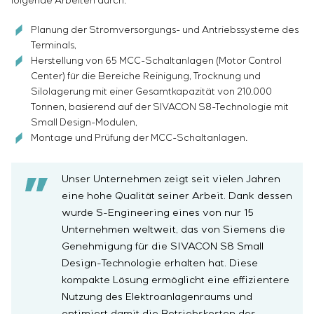
folgende Arbeiten durch:
Infrastruktur
Inbetriebnahme und Schulung des
Sivacon S8
Stellenangebote
Chemische Industrie
KONTAKTE
Kundenpersonals
Simoprime
Planung der Stromversorgungs- und Antriebssysteme des
Praktikum
Zementindustrie
Projektmanagement
Terminals,
Lokale Filter
Veteranen
Herstellung von 65 MCC-Schaltanlagen (Motor Control
Outsourcing
Schrankfilter
Center) für die Bereiche Reinigung, Trocknung und
Beratungsdienstleistungen
Schieberabsperrungen
Silolagerung mit einer Gesamtkapazität von 210.000
Individuelle Entwicklung und Prüfung mit
Übergangsklappen
Tonnen, basierend auf der SIVACON S8-Technologie mit
anschließender Zertifizierung von
Small Design-Modulen,
Schaltschrankanlagen mit besonderen
Montage und Prüfung der MCC-Schaltanlagen.
Anforderungen an Zuverlässigkeit, Qualität und
Betriebsbedingungen
Unser Unternehmen zeigt seit vielen Jahren
Entwicklung mathematischer Modelle von
eine hohe Qualität seiner Arbeit. Dank dessen
Steuerungsobjekten
wurde S-Engineering eines von nur 15
Entwicklung spezieller Algorithmen für optimale
Unternehmen weltweit, das von Siemens die
und garantierte Steuerung mit anschließender
Genehmigung für die SIVACON S8 Small
Inbetriebnahme vor Ort
Design-Technologie erhalten hat. Diese
Entwicklung von Steuerungssystemen mit nicht
kompakte Lösung ermöglicht eine effizientere
standardmäßiger Kaskaden- und mehrstufiger
Nutzung des Elektroanlagenraums und
Struktur mit statischen und adaptiven
optimiert damit die Betriebskosten des