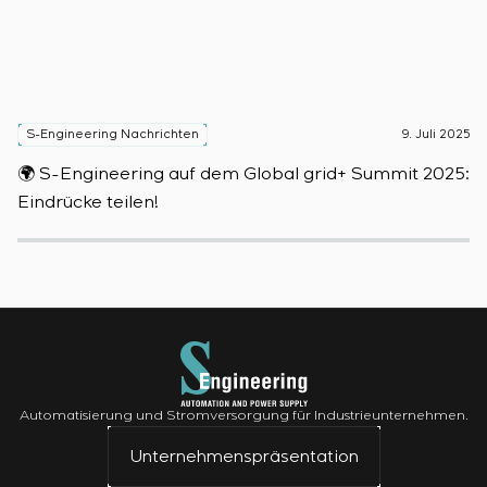
S-Engineering Nachrichten
9. Juli 2025
S
🌍 S-Engineering auf dem Global grid+ Summit 2025:

Eindrücke teilen!
D
Automatisierung und Stromversorgung für Industrieunternehmen.
Unternehmenspräsentation