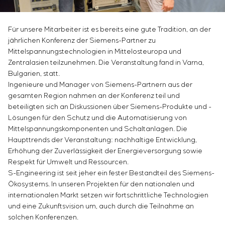
Infrastruktur
Inbetriebnahme und Schulung des
Sivacon S8
Stellenangebote
Chemische Industrie
KONTAKTE
Kundenpersonals
Simoprime
Praktikum
Zementindustrie
Für unsere Mitarbeiter ist es bereits eine gute Tradition, an der
Projektmanagement
Lokale Filter
Veteranen
jährlichen Konferenz der Siemens-Partner zu
Outsourcing
Schrankfilter
Mittelspannungstechnologien in Mittelosteuropa und
Beratungsdienstleistungen
Schieberabsperrungen
Zentralasien teilzunehmen. Die Veranstaltung fand in Varna,
Individuelle Entwicklung und Prüfung mit
Übergangsklappen
Bulgarien, statt.
anschließender Zertifizierung von
Ingenieure und Manager von Siemens-Partnern aus der
Schaltschrankanlagen mit besonderen
gesamten Region nahmen an der Konferenz teil und
Anforderungen an Zuverlässigkeit, Qualität und
beteiligten sich an Diskussionen über Siemens-Produkte und -
Betriebsbedingungen
Lösungen für den Schutz und die Automatisierung von
Mittelspannungskomponenten und Schaltanlagen. Die
Entwicklung mathematischer Modelle von
Haupttrends der Veranstaltung: nachhaltige Entwicklung,
Steuerungsobjekten
Erhöhung der Zuverlässigkeit der Energieversorgung sowie
Entwicklung spezieller Algorithmen für optimale
Respekt für Umwelt und Ressourcen.
und garantierte Steuerung mit anschließender
S-Engineering ist seit jeher ein fester Bestandteil des Siemens-
Inbetriebnahme vor Ort
Ökosystems. In unseren Projekten für den nationalen und
Entwicklung von Steuerungssystemen mit nicht
internationalen Markt setzen wir fortschrittliche Technologien
standardmäßiger Kaskaden- und mehrstufiger
und eine Zukunftsvision um, auch durch die Teilnahme an
Struktur mit statischen und adaptiven
solchen Konferenzen.