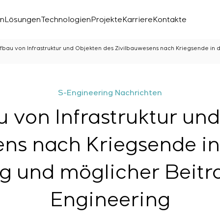
en
Lösungen
Technologien
Projekte
Karriere
Kontakte
bau von Infrastruktur und Objekten des Zivilbauwesens nach Kriegsende in 
S-Engineering Nachrichten
 von Infrastruktur und
ns nach Kriegsende in
g und möglicher Beitr
chen Labors
den
Engineering