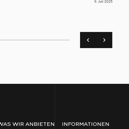
9. Juli 2025
S-Engin
🚀 S
WAS WIR ANBIETEN
INFORMATIONEN