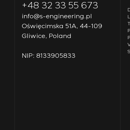
+48 32 33 55 673
D
info@s-engineering.pl
T
Oświęcimska 51A, 44-109
P
Gliwice, Poland
P
V
S
NIP: 8133905833