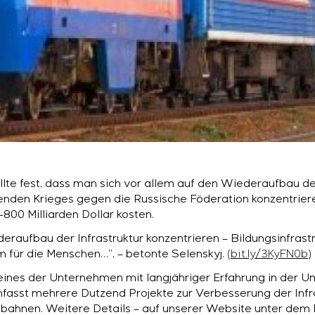
te fest, dass man sich vor allem auf den Wiederaufbau der
den Krieges gegen die Russische Föderation konzentriere
800 Milliarden Dollar kosten.
raufbau der Infrastruktur konzentrieren – Bildungsinfrastru
 für die Menschen…”, – betonte Selenskyj.
(
bit.ly/3KyFN0b
)
 eines der Unternehmen mit langjähriger Erfahrung in der U
mfasst mehrere Dutzend Projekte zur Verbesserung der Infra
nbahnen. Weitere Details – auf unserer Website unter dem 