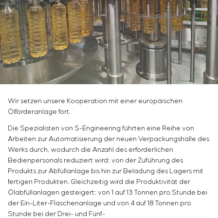
Infrastruktur
Inbetriebnahme und Schulung des
Sivacon S8
Stellenangebote
Chemische Industrie
KONTAKTE
Kundenpersonals
Simoprime
Praktikum
Zementindustrie
Projektmanagement
Lokale Filter
Veteranen
Outsourcing
Schrankfilter
Beratungsdienstleistungen
Schieberabsperrungen
Individuelle Entwicklung und Prüfung mit
Übergangsklappen
anschließender Zertifizierung von
Schaltschrankanlagen mit besonderen
Wir setzen unsere Kooperation mit einer europäischen
Anforderungen an Zuverlässigkeit, Qualität und
Ölförderanlage fort.
Betriebsbedingungen
Entwicklung mathematischer Modelle von
Die Spezialisten von S-Engineering führten eine Reihe von
Steuerungsobjekten
Arbeiten zur Automatisierung der neuen Verpackungshalle des
Entwicklung spezieller Algorithmen für optimale
Werks durch, wodurch die Anzahl des erforderlichen
und garantierte Steuerung mit anschließender
Bedienpersonals reduziert wird: von der Zuführung des
Produkts zur Abfüllanlage bis hin zur Beladung des Lagers mit
Inbetriebnahme vor Ort
fertigen Produkten. Gleichzeitig wird die Produktivität der
Entwicklung von Steuerungssystemen mit nicht
Ölabfüllanlagen gesteigert: von 1 auf 13 Tonnen pro Stunde bei
standardmäßiger Kaskaden- und mehrstufiger
der Ein-Liter-Flaschenanlage und von 4 auf 18 Tonnen pro
Struktur mit statischen und adaptiven
Stunde bei der Drei- und Fünf-