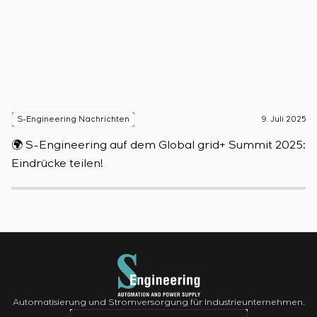
S-Engineering Nachrichten
9. Juli 2025
S
🌍 S-Engineering auf dem Global grid+ Summit 2025:

Eindrücke teilen!
D
Automatisierung und Stromversorgung für Industrieunternehmen.