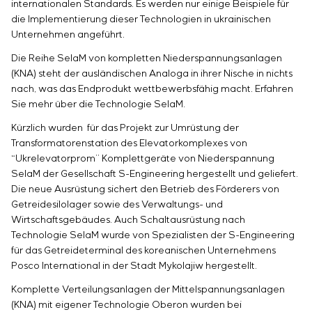
Einstellparametern
internationalen Standards. Es werden nur einige Beispiele für
Energieaudit
die Implementierung dieser Technologien in ukrainischen
Unternehmen angeführt.
Die Reihe SelaM von kompletten Niederspannungsanlagen
(KNA) steht der ausländischen Analoga in ihrer Nische in nichts
nach, was das Endprodukt wettbewerbsfähig macht. Erfahren
Sie mehr über die Technologie SelaM.
Kürzlich wurden für das Projekt zur Umrüstung der
Transformatorenstation des Elevatorkomplexes von
“Ukrelevatorprom” Komplettgeräte von Niederspannung
SelaM
der Gesellschaft S-Engineering hergestellt und geliefert.
Die neue Ausrüstung sichert den Betrieb des Förderers von
Getreidesilolager sowie des Verwaltungs- und
Wirtschaftsgebäudes. Auch Schaltausrüstung nach
Technologie SelaM wurde von Spezialisten der S-Engineering
für das Getreideterminal des koreanischen Unternehmens
Posco International in der Stadt Mykolajiw hergestellt.
Komplette Verteilungsanlagen der Mittelspannungsanlagen
(KNA) mit eigener Technologie Oberon wurden bei