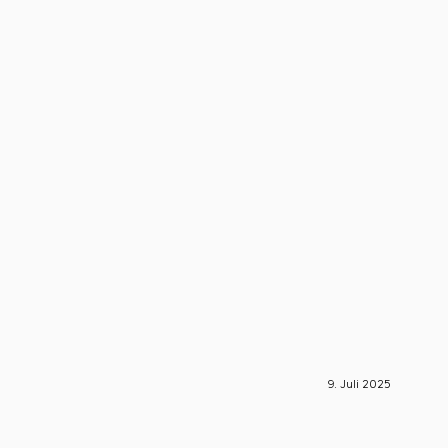
9. Juli 2025
S-Engin
🚀 S