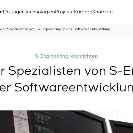
en
Lösungen
Technologien
Projekte
Karriere
Kontakte
 der Spezialisten von S-Engineering in der Softwareentwicklung
S-Engineering Nachrichten
r Spezialisten von S-E
er Softwareentwicklu
chen Labors
den