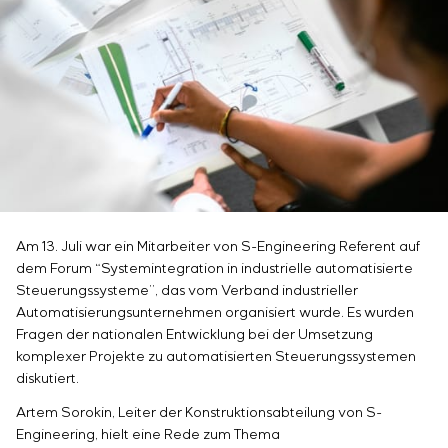
Infrastruktur
Inbetriebnahme und Schulung des
Sivacon S8
Stellenangebote
Chemische Industrie
KONTAKTE
Kundenpersonals
Simoprime
Praktikum
Zementindustrie
Projektmanagement
Lokale Filter
Veteranen
Outsourcing
Schrankfilter
Beratungsdienstleistungen
Schieberabsperrungen
Individuelle Entwicklung und Prüfung mit
Übergangsklappen
anschließender Zertifizierung von
Schaltschrankanlagen mit besonderen
Anforderungen an Zuverlässigkeit, Qualität und
Betriebsbedingungen
Am 13. Juli war ein Mitarbeiter von S-Engineering Referent auf
Entwicklung mathematischer Modelle von
dem Forum “Systemintegration in industrielle automatisierte
Steuerungsobjekten
Steuerungssysteme”, das vom Verband industrieller
Entwicklung spezieller Algorithmen für optimale
Automatisierungsunternehmen organisiert wurde. Es wurden
und garantierte Steuerung mit anschließender
Fragen der nationalen Entwicklung bei der Umsetzung
Inbetriebnahme vor Ort
komplexer Projekte zu automatisierten Steuerungssystemen
Entwicklung von Steuerungssystemen mit nicht
diskutiert.
standardmäßiger Kaskaden- und mehrstufiger
Artem Sorokin, Leiter der Konstruktionsabteilung von S-
Struktur mit statischen und adaptiven
Engineering, hielt eine Rede zum Thema