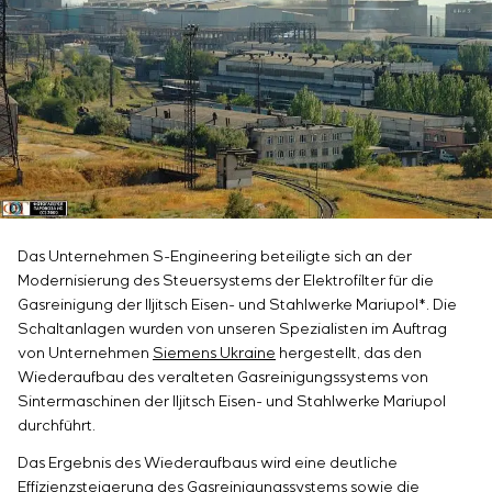
Infrastruktur
Inbetriebnahme und Schulung des
Sivacon S8
Stellenangebote
Chemische Industrie
KONTAKTE
Kundenpersonals
Simoprime
Praktikum
Zementindustrie
Projektmanagement
Lokale Filter
Veteranen
Outsourcing
Schrankfilter
Beratungsdienstleistungen
Schieberabsperrungen
Individuelle Entwicklung und Prüfung mit
Übergangsklappen
anschließender Zertifizierung von
Schaltschrankanlagen mit besonderen
Anforderungen an Zuverlässigkeit, Qualität und
Betriebsbedingungen
Das Unternehmen S-Engineering beteiligte sich an der
Modernisierung des Steuersystems der Elektrofilter für die
Entwicklung mathematischer Modelle von
Gasreinigung der Iljitsch Eisen- und Stahlwerke Mariupol*. Die
Steuerungsobjekten
Schaltanlagen wurden von unseren Spezialisten im Auftrag
Entwicklung spezieller Algorithmen für optimale
von Unternehmen
Siemens Ukraine
hergestellt, das den
und garantierte Steuerung mit anschließender
Wiederaufbau des veralteten Gasreinigungssystems von
Inbetriebnahme vor Ort
Sintermaschinen der Iljitsch Eisen- und Stahlwerke Mariupol
Entwicklung von Steuerungssystemen mit nicht
durchführt.
standardmäßiger Kaskaden- und mehrstufiger
Das Ergebnis des Wiederaufbaus wird eine deutliche
Struktur mit statischen und adaptiven
Effizienzsteigerung des Gasreinigungssystems sowie die