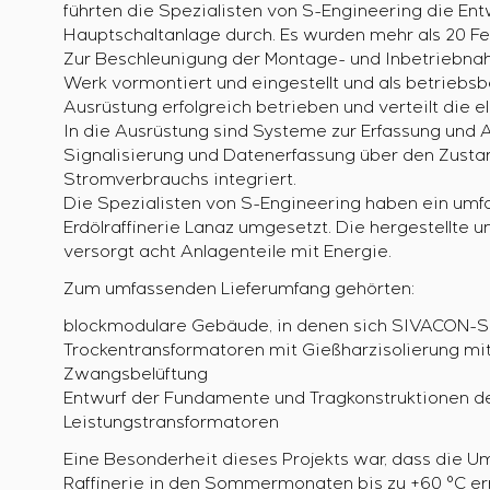
führten die Spezialisten von S-Engineering die Ent
Hauptschaltanlage durch. Es wurden mehr als 20 Fe
Zur Beschleunigung der Montage- und Inbetriebna
Werk vormontiert und eingestellt und als betriebsbe
Ausrüstung erfolgreich betrieben und verteilt die e
In die Ausrüstung sind Systeme zur Erfassung und A
Signalisierung und Datenerfassung über den Zustan
Stromverbrauchs integriert.
Die Spezialisten von S-Engineering haben ein umf
Erdölraffinerie Lanaz umgesetzt. Die hergestellte 
versorgt acht Anlagenteile mit Energie.
Zum umfassenden Lieferumfang gehörten:
blockmodulare Gebäude, in denen sich SIVACON-S
Trockentransformatoren mit Gießharzisolierung mi
Zwangsbelüftung
Entwurf der Fundamente und Tragkonstruktionen 
Leistungstransformatoren
Eine Besonderheit dieses Projekts war, dass die
Raffinerie in den Sommermonaten bis zu +60 °C erre