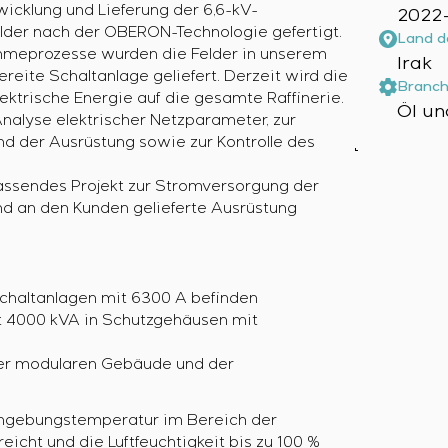
wicklung und Lieferung der 6,6-kV-
2022
lder nach der OBERON-Technologie gefertigt.
Land d
hmeprozesse wurden die Felder in unserem
Irak
reite Schaltanlage geliefert. Derzeit wird die
Branch
lektrische Energie auf die gesamte Raffinerie.
Öl un
nalyse elektrischer Netzparameter, zur
d der Ausrüstung sowie zur Kontrolle des
assendes Projekt zur Stromversorgung der
und an den Kunden gelieferte Ausrüstung
chaltanlagen mit 6300 A befinden
t 4000 kVA in Schutzgehäusen mit
der modularen Gebäude und der
 Umgebungstemperatur im Bereich der
icht und die Luftfeuchtigkeit bis zu 100 %