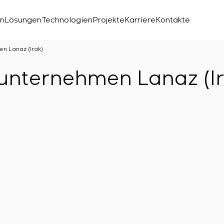
en
Lösungen
Technologien
Projekte
Karriere
Kontakte
n Lanaz (Irak)
unternehmen Lanaz (Ir
chen Labors
den