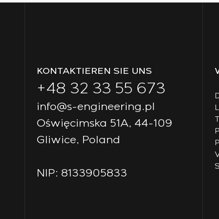
KONTAKTIEREN SIE UNS
+48 32 33 55 673
D
info@s-engineering.pl
T
Oświęcimska 51A, 44-109
P
Gliwice, Poland
P
V
S
NIP: 8133905833