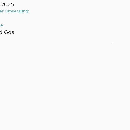
-2025
er Umsetzung:
e:
d Gas