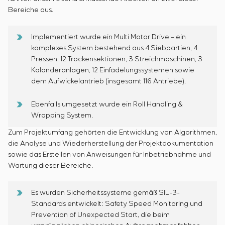
Einstellparametern
Bereiche aus.
Energieaudit
Implementiert wurde ein Multi Motor Drive – ein
komplexes System bestehend aus 4 Siebpartien, 4
Pressen, 12 Trockensektionen, 3 Streichmaschinen, 3
Kalanderanlagen, 12 Einfädelungssystemen sowie
dem Aufwickelantrieb (insgesamt 116 Antriebe).
Ebenfalls umgesetzt wurde ein Roll Handling &
Wrapping System.
Zum Projektumfang gehörten die Entwicklung von Algorithmen,
die Analyse und Wiederherstellung der Projektdokumentation
sowie das Erstellen von Anweisungen für Inbetriebnahme und
Wartung dieser Bereiche.
Es wurden Sicherheitssysteme gemäß SIL-3-
Standards entwickelt: Safety Speed Monitoring und
Prevention of Unexpected Start, die beim