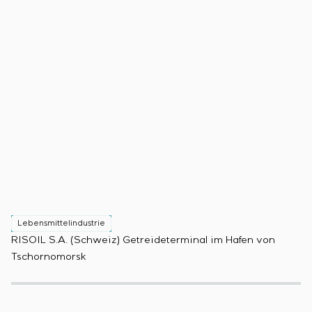
Lebensmittelindustrie
L
RISOIL S.A. (Schweiz) Getreideterminal im Hafen von
Pr
Tschornomorsk
(B