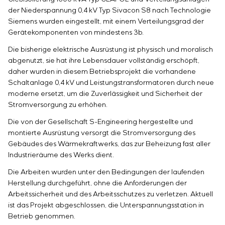
Einstellparametern
der Niederspannung 0,4 kV Typ Sivacon S8 nach Technologie
Energieaudit
Siemens wurden eingestellt, mit einem Verteilungsgrad der
Gerätekomponenten von mindestens 3b.
Die bisherige elektrische Ausrüstung ist physisch und moralisch
abgenutzt, sie hat ihre Lebensdauer vollständig erschöpft,
daher wurden in diesem Betriebsprojekt die vorhandene
Schaltanlage 0,4 kV und Leistungstransformatoren durch neue
moderne ersetzt, um die Zuverlässigkeit und Sicherheit der
Stromversorgung zu erhöhen.
Die von der Gesellschaft S-Engineering hergestellte und
montierte Ausrüstung versorgt die Stromversorgung des
Gebäudes des Wärmekraftwerks, das zur Beheizung fast aller
Industrieräume des Werks dient.
Die Arbeiten wurden unter den Bedingungen der laufenden
Herstellung durchgeführt, ohne die Anforderungen der
Arbeitssicherheit und des Arbeitsschutzes zu verletzen. Aktuell
ist das Projekt abgeschlossen, die Unterspannungsstation in
Betrieb genommen.