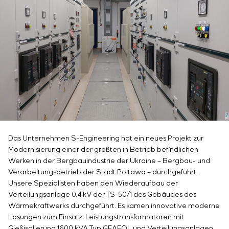
Infrastruktur
Inbetriebnahme und Schulung des
Sivacon S8
Stellenangebote
Chemische Industrie
KONTAKTE
Kundenpersonals
Simoprime
Praktikum
Zementindustrie
Projektmanagement
Lokale Filter
Veteranen
Outsourcing
Schrankfilter
Beratungsdienstleistungen
Schieberabsperrungen
Individuelle Entwicklung und Prüfung mit
Übergangsklappen
anschließender Zertifizierung von
Schaltschrankanlagen mit besonderen
Anforderungen an Zuverlässigkeit, Qualität und
Betriebsbedingungen
Entwicklung mathematischer Modelle von
Das Unternehmen S-Engineering hat ein neues Projekt zur
Steuerungsobjekten
Modernisierung einer der größten in Betrieb befindlichen
Entwicklung spezieller Algorithmen für optimale
Werken in der Bergbauindustrie der Ukraine – Bergbau- und
und garantierte Steuerung mit anschließender
Verarbeitungsbetrieb der Stadt Poltawa – durchgeführt.
Inbetriebnahme vor Ort
Unsere Spezialisten haben den Wiederaufbau der
Entwicklung von Steuerungssystemen mit nicht
Verteilungsanlage 0,4 kV der TS-50/1 des Gebäudes des
standardmäßiger Kaskaden- und mehrstufiger
Wärmekraftwerks durchgeführt. Es kamen innovative moderne
Lösungen zum Einsatz: Leistungstransformatoren mit
Struktur mit statischen und adaptiven
Gießisolierung 1600 kVA Typ GEAFOL und Verteilungsanlagen