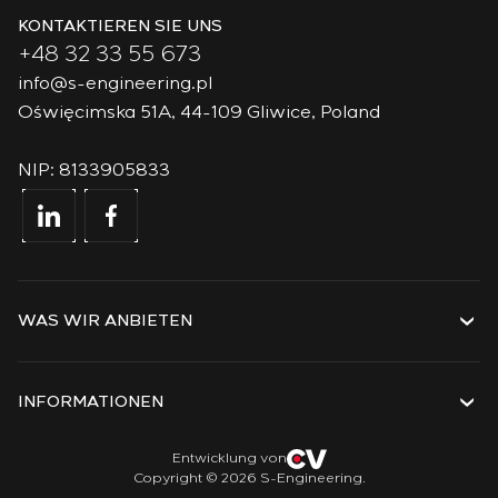
KONTAKTIEREN SIE UNS
+48 32 33 55 673
info@s-engineering.pl
Oświęcimska 51A, 44-109 Gliwice, Poland
NIP: 8133905833
WAS WIR ANBIETEN
Dienstleistungen
Lösungen
INFORMATIONEN
Technologien
Projekte
Über das Unternehmen
Entwicklung von
Copyright © 2026 S-Engineering.
Praktikum
Geschichte