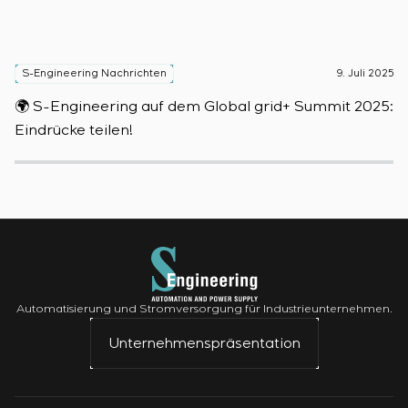
S-Engineering Nachrichten
9. Juli 2025
S
🌍 S-Engineering auf dem Global grid+ Summit 2025:

Eindrücke teilen!
D
Automatisierung und Stromversorgung für Industrieunternehmen.
Unternehmenspräsentation