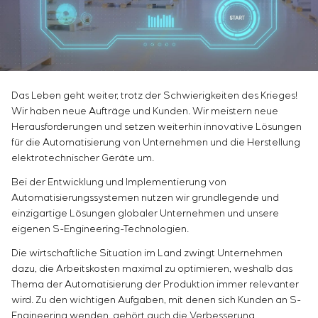
Infrastruktur
Outsourcing
Sivacon S8
Stellenangebote
Chemische Industrie
KONTAKTE
Beratungsdienstleistungen
Simoprime
Praktikum
Zementindustrie
Individuelle Entwicklung und Prüfung mit anschließend
Lokale Filter
Veteranen
Entwicklung mathematischer Modelle von Steuerungso
Schrankfilter
Entwicklung spezieller Algorithmen für optimale und g
Schieberabsperrungen
Das Leben geht weiter, trotz der Schwierigkeiten des Krieges!
Entwicklung von Steuerungssystemen mit nicht standar
Übergangsklappen
Wir haben neue Aufträge und Kunden. Wir meistern neue
Energieaudit
Herausforderungen und setzen weiterhin innovative Lösungen
für die Automatisierung von Unternehmen und die Herstellung
elektrotechnischer Geräte um.
Bei der Entwicklung und Implementierung von
Automatisierungssystemen nutzen wir grundlegende und
einzigartige Lösungen globaler Unternehmen und unsere
eigenen S-Engineering-Technologien.
Die wirtschaftliche Situation im Land zwingt Unternehmen
dazu, die Arbeitskosten maximal zu optimieren, weshalb das
Thema der Automatisierung der Produktion immer relevanter
wird. Zu den wichtigen Aufgaben, mit denen sich Kunden an S-
Engineering wenden, gehört auch die Verbesserung